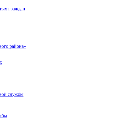
тых граждан
ого района»
х
ьной службы
жбы