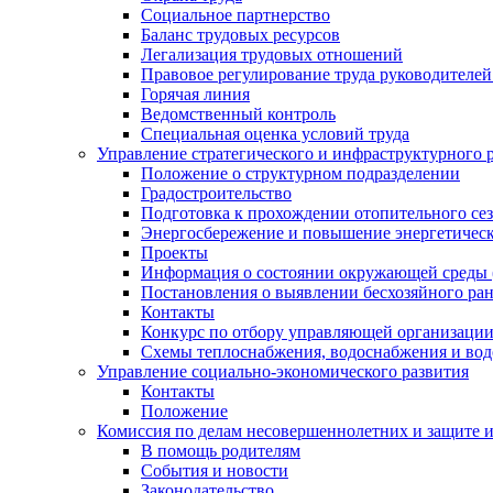
Социальное партнерство
Баланс трудовых ресурсов
Легализация трудовых отношений
Правовое регулирование труда руководителе
Горячая линия
Ведомственный контроль
Специальная оценка условий труда
Управление стратегического и инфраструктурного 
Положение о структурном подразделении
Градостроительство
Подготовка к прохождении отопительного се
Энергосбережение и повышение энергетичес
Проекты
Информация о состоянии окружающей среды 
Постановления о выявлении бесхозяйного ра
Контакты
Конкурс по отбору управляющей организаци
Схемы теплоснабжения, водоснабжения и вод
Управление социально-экономического развития
Контакты
Положение
Комиссия по делам несовершеннолетних и защите 
В помощь родителям
События и новости
Законодательство