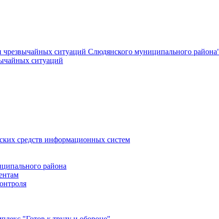
и чрезвычайных ситуаций Слюдянского муниципального района
вычайных ситуаций
еских средств информационных систем
ципального района
ентам
онтроля
лекс "Готов к труду и обороне"