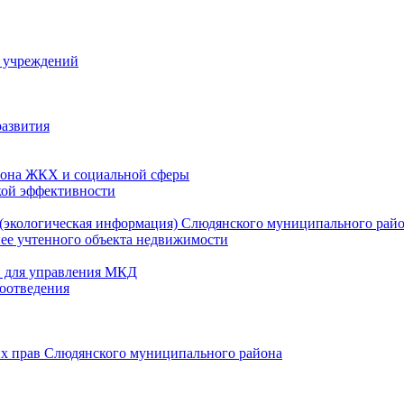
й учреждений
развития
зона ЖКХ и социальной сферы
кой эффективности
(экологическая информация) Слюдянского муниципального рай
нее учтенного объекта недвижимости
и для управления МКД
оотведения
их прав Слюдянского муниципального района