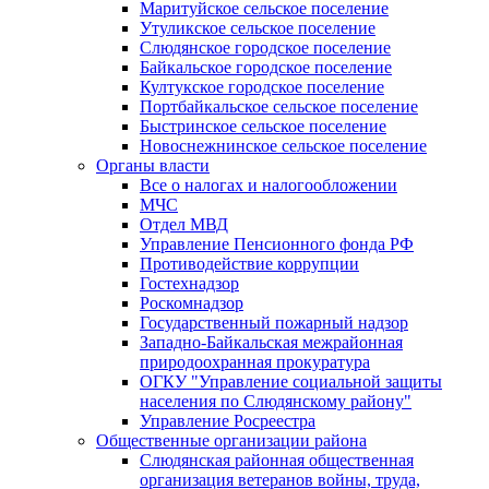
Маритуйское сельское поселение
Утуликское сельское поселение
Слюдянское городское поселение
Байкальское городское поселение
Култукское городское поселение
Портбайкальское сельское поселение
Быстринское сельское поселение
Новоснежнинское сельское поселение
Органы власти
Все о налогах и налогообложении
МЧС
Отдел МВД
Управление Пенсионного фонда РФ
Противодействие коррупции
Гостехнадзор
Роскомнадзор
Государственный пожарный надзор
Западно-Байкальская межрайонная
природоохранная прокуратура
ОГКУ "Управление социальной защиты
населения по Слюдянскому району"
Управление Росреестра
Общественные организации района
Слюдянская районная общественная
организация ветеранов войны, труда,