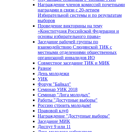
Награждение членов комиссий почетными
наградами в связи с 20-летием
Избирательной системы и по результатам
выборов
Проведение викторины на тему
«Конституция Российской Федерации и
основы избирательного права»
Заседание рабочей группы по
взаимодействию Слюдянской ТИК с
местными отделениями общественных
организаций инвалидов ИО
Совместное заседание ТИК и МИК
Разное
День молодежи
УИК
Форум "Байкал"
Семинар УИК 2018
Семинар "Лига молодых"
Работы "Доступные выборы"
Россию строить молодым!
Правовой клуб
Награждение "Доступные выборы"
Заседание МИК
Диспут 9 или 11
День молодого избирателя