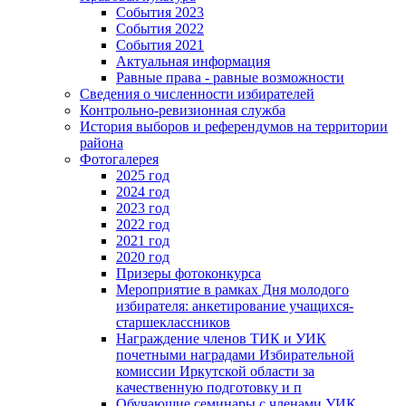
События 2023
События 2022
События 2021
Актуальная информация
Равные права - равные возможности
Сведения о численности избирателей
Контрольно-ревизионная служба
История выборов и референдумов на территории
района
Фотогалерея
2025 год
2024 год
2023 год
2022 год
2021 год
2020 год
Призеры фотоконкурса
Мероприятие в рамках Дня молодого
избирателя: анкетирование учащихся-
старшеклассников
Награждение членов ТИК и УИК
почетными наградами Избирательной
комиссии Иркутской области за
качественную подготовку и п
Обучающие семинары с членами УИК