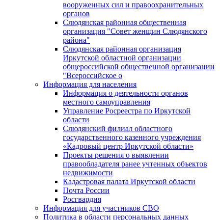
вооруженных сил и правоохранительных
органов
Слюдянская районная общественная
организация "Совет женщин Слюдянского
района"
Слюдянская районная организация
Иркутской областной организации
общероссийской общественной организации
"Всероссийское о
Информация для населения
Информация о деятельности органов
местного самоуправления
Управление Росреестра по Иркутской
области
Слюдянский филиал областного
государственного казенного учреждения
«Кадровый центр Иркутской области»
Проекты решения о выявлении
правообладателя ранее учтенных объектов
недвижимости
Кадастровая палата Иркутской области
Почта России
Росгвардия
Информация для участников СВО
Политика в области персональных данных