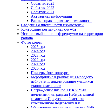
События 2023
События 2022
События 2021
Актуальная информация
Равные права - равные возможности
Сведения о численности избирателей
Контрольно-ревизионная служба
История выборов и референдумов на территории
района
Фотогалерея
2025 год
2024 год
2023 год
2022 год
2021 год
2020 год
Призеры фотоконкурса
Мероприятие в рамках Дня молодого
избирателя: анкетирование учащихся-
старшеклассников
Награждение членов ТИК и УИК
почетными наградами Избирательной
комиссии Иркутской области за
качественную подготовку и п
Обучающие семинары с членами УИК