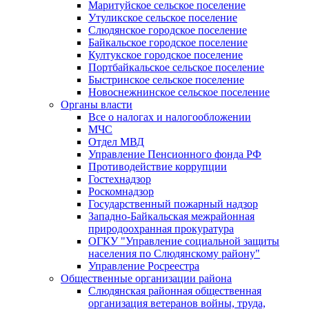
Маритуйское сельское поселение
Утуликское сельское поселение
Слюдянское городское поселение
Байкальское городское поселение
Култукское городское поселение
Портбайкальское сельское поселение
Быстринское сельское поселение
Новоснежнинское сельское поселение
Органы власти
Все о налогах и налогообложении
МЧС
Отдел МВД
Управление Пенсионного фонда РФ
Противодействие коррупции
Гостехнадзор
Роскомнадзор
Государственный пожарный надзор
Западно-Байкальская межрайонная
природоохранная прокуратура
ОГКУ "Управление социальной защиты
населения по Слюдянскому району"
Управление Росреестра
Общественные организации района
Слюдянская районная общественная
организация ветеранов войны, труда,