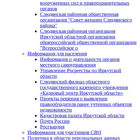
вооруженных сил и правоохранительных
органов
Слюдянская районная общественная
организация "Совет женщин Слюдянского
района"
Слюдянская районная организация
Иркутской областной организации
общероссийской общественной организации
"Всероссийское о
Информация для населения
Информация о деятельности органов
местного самоуправления
Управление Росреестра по Иркутской
области
Слюдянский филиал областного
государственного казенного учреждения
«Кадровый центр Иркутской области»
Проекты решения о выявлении
правообладателя ранее учтенных объектов
недвижимости
Кадастровая палата Иркутской области
Почта России
Росгвардия
Информация для участников СВО
Политика в области персональных данных