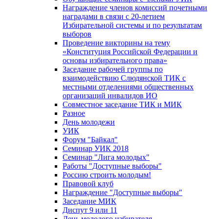
Награждение членов комиссий почетными
наградами в связи с 20-летием
Избирательной системы и по результатам
выборов
Проведение викторины на тему
«Конституция Российской Федерации и
основы избирательного права»
Заседание рабочей группы по
взаимодействию Слюдянской ТИК с
местными отделениями общественных
организаций инвалидов ИО
Совместное заседание ТИК и МИК
Разное
День молодежи
УИК
Форум "Байкал"
Семинар УИК 2018
Семинар "Лига молодых"
Работы "Доступные выборы"
Россию строить молодым!
Правовой клуб
Награждение "Доступные выборы"
Заседание МИК
Диспут 9 или 11
День молодого избирателя