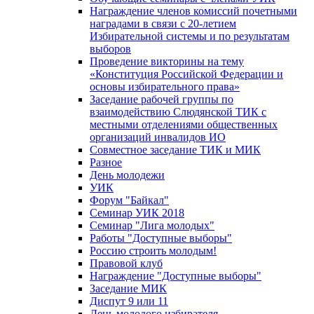
Награждение членов комиссий почетными
наградами в связи с 20-летием
Избирательной системы и по результатам
выборов
Проведение викторины на тему
«Конституция Российской Федерации и
основы избирательного права»
Заседание рабочей группы по
взаимодействию Слюдянской ТИК с
местными отделениями общественных
организаций инвалидов ИО
Совместное заседание ТИК и МИК
Разное
День молодежи
УИК
Форум "Байкал"
Семинар УИК 2018
Семинар "Лига молодых"
Работы "Доступные выборы"
Россию строить молодым!
Правовой клуб
Награждение "Доступные выборы"
Заседание МИК
Диспут 9 или 11
День молодого избирателя