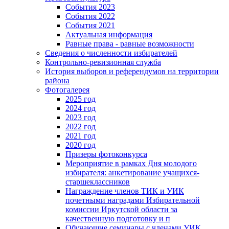
События 2023
События 2022
События 2021
Актуальная информация
Равные права - равные возможности
Сведения о численности избирателей
Контрольно-ревизионная служба
История выборов и референдумов на территории
района
Фотогалерея
2025 год
2024 год
2023 год
2022 год
2021 год
2020 год
Призеры фотоконкурса
Мероприятие в рамках Дня молодого
избирателя: анкетирование учащихся-
старшеклассников
Награждение членов ТИК и УИК
почетными наградами Избирательной
комиссии Иркутской области за
качественную подготовку и п
Обучающие семинары с членами УИК