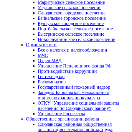
Маритуйское сельское поселение
Утуликское сельское поселение
Слюдянское городское поселение
Байкальское городское поселение
Култукское городское поселение
Портбайкальское сельское поселение
Быстринское сельское поселение
Новоснежнинское сельское поселение
Органы власти
Все о налогах и налогообложении
МЧС
Отдел МВД
Управление Пенсионного фонда РФ
Противодействие коррупции
Гостехнадзор
Роскомнадзор
Государственный пожарный надзор
Западно-Байкальская межрайонная
природоохранная прокуратура
ОГКУ "Управление социальной защиты
населения по Слюдянскому району"
Управление Росреестра
Общественные организации района
Слюдянская районная общественная
организация ветеранов войны, труда,