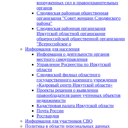
вооруженных сил и правоохранительных
органов
Слюдянская районная общественная
организация "Совет женщин Слюдянского
района"
Слюдянская районная организация
Иркутской областной организации
общероссийской общественной организации
"Всероссийское о
Информация для населения
Информация о деятельности органов
местного самоуправления
Управление Росреестра по Иркутской
области
Слюдянский филиал областного
государственного казенного учреждения
«Кадровый центр Иркутской области»
Проекты решения о выявлении
правообладателя ранее учтенных объектов
недвижимости
Кадастровая палата Иркутской области
Почта России
Росгвардия
Информация для участников СВО
Политика в области персональных данных