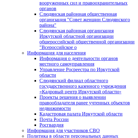
вооруженных сил и правоохранительных
органов
Слюдянская районная общественная
организация "Совет женщин Слюдянского
района"
Слюдянская районная организация
Иркутской областной организации
общероссийской общественной организации
"Всероссийское о
Информация для населения
Информация о деятельности органов
местного самоуправления
Управление Росреестра по Иркутской
области
Слюдянский филиал областного
государственного казенного учреждения
«Кадровый центр Иркутской области»
Проекты решения о выявлении
правообладателя ранее учтенных объектов
недвижимости
Кадастровая палата Иркутской области
Почта России
Росгвардия
Информация для участников СВО
Политика в области персональных данных