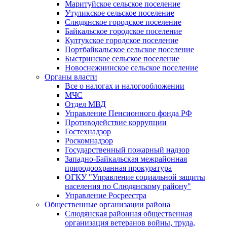
Маритуйское сельское поселение
Утуликское сельское поселение
Слюдянское городское поселение
Байкальское городское поселение
Култукское городское поселение
Портбайкальское сельское поселение
Быстринское сельское поселение
Новоснежнинское сельское поселение
Органы власти
Все о налогах и налогообложении
МЧС
Отдел МВД
Управление Пенсионного фонда РФ
Противодействие коррупции
Гостехнадзор
Роскомнадзор
Государственный пожарный надзор
Западно-Байкальская межрайонная
природоохранная прокуратура
ОГКУ "Управление социальной защиты
населения по Слюдянскому району"
Управление Росреестра
Общественные организации района
Слюдянская районная общественная
организация ветеранов войны, труда,