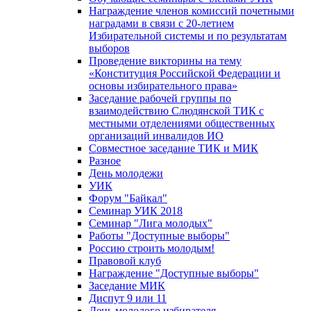
Награждение членов комиссий почетными
наградами в связи с 20-летием
Избирательной системы и по результатам
выборов
Проведение викторины на тему
«Конституция Российской Федерации и
основы избирательного права»
Заседание рабочей группы по
взаимодействию Слюдянской ТИК с
местными отделениями общественных
организаций инвалидов ИО
Совместное заседание ТИК и МИК
Разное
День молодежи
УИК
Форум "Байкал"
Семинар УИК 2018
Семинар "Лига молодых"
Работы "Доступные выборы"
Россию строить молодым!
Правовой клуб
Награждение "Доступные выборы"
Заседание МИК
Диспут 9 или 11
День молодого избирателя