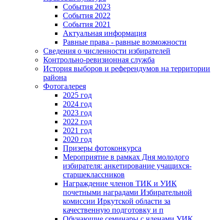
События 2023
События 2022
События 2021
Актуальная информация
Равные права - равные возможности
Сведения о численности избирателей
Контрольно-ревизионная служба
История выборов и референдумов на территории
района
Фотогалерея
2025 год
2024 год
2023 год
2022 год
2021 год
2020 год
Призеры фотоконкурса
Мероприятие в рамках Дня молодого
избирателя: анкетирование учащихся-
старшеклассников
Награждение членов ТИК и УИК
почетными наградами Избирательной
комиссии Иркутской области за
качественную подготовку и п
Обучающие семинары с членами УИК