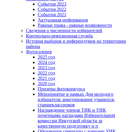
События 2023
События 2022
События 2021
Актуальная информация
Равные права - равные возможности
Сведения о численности избирателей
Контрольно-ревизионная служба
История выборов и референдумов на территории
района
Фотогалерея
2025 год
2024 год
2023 год
2022 год
2021 год
2020 год
Призеры фотоконкурса
Мероприятие в рамках Дня молодого
избирателя: анкетирование учащихся-
старшеклассников
Награждение членов ТИК и УИК
почетными наградами Избирательной
комиссии Иркутской области за
качественную подготовку и п
Обучающие семинары с членами УИК