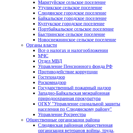
Маритуйское сельское поселение
Утуликское сельское поселение
Слюдянское городское поселение
Байкальское городское поселение
Култукское городское поселение
Портбайкальское сельское поселение
Быстринское сельское поселение
Новоснежнинское сельское поселение
Органы власти
Все о налогах и налогообложении
МЧС
Отдел МВД
Управление Пенсионного фонда РФ
Противодействие коррупции
Гостехнадзор
Роскомнадзор
Государственный пожарный надзор
Западно-Байкальская межрайонная
природоохранная прокуратура
ОГКУ "Управление социальной защиты
населения по Слюдянскому району"
Управление Росреестра
Общественные организации района
Слюдянская районная общественная
организация ветеранов войны, труда,