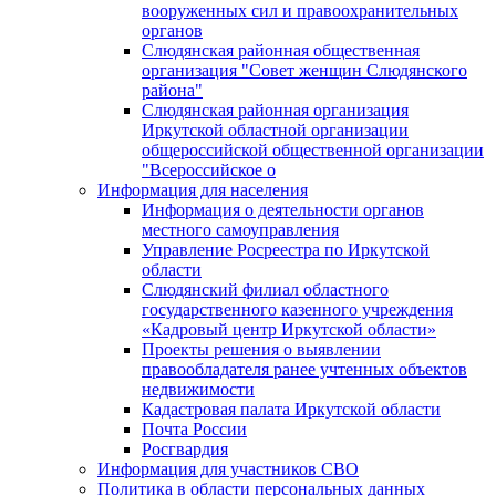
вооруженных сил и правоохранительных
органов
Слюдянская районная общественная
организация "Совет женщин Слюдянского
района"
Слюдянская районная организация
Иркутской областной организации
общероссийской общественной организации
"Всероссийское о
Информация для населения
Информация о деятельности органов
местного самоуправления
Управление Росреестра по Иркутской
области
Слюдянский филиал областного
государственного казенного учреждения
«Кадровый центр Иркутской области»
Проекты решения о выявлении
правообладателя ранее учтенных объектов
недвижимости
Кадастровая палата Иркутской области
Почта России
Росгвардия
Информация для участников СВО
Политика в области персональных данных