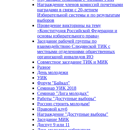
Награждение членов комиссий почетными
наградами в связи с 20-летием
Избирательной системы и по результатам
выборов
Проведение викторины на тему
«Конституция Российской Федерации и
основы избирательного права»
Заседание рабочей группы по
взаимодействию Слюдянской ТИК с
местными отделениями общественных
организаций инвалидов ИО
Совместное заседание ТИК и МИК
Разное
День молодежи
УИК
Форум "Байкал"
Семинар УИК 2018
Семинар "Лига молодых"
Работы "Доступные выборы"
Россию строить молодым!
Правовой клуб
Награждение "Доступные выборы"
Заседание МИК
Диспут 9 или 11
День молодого избирателя