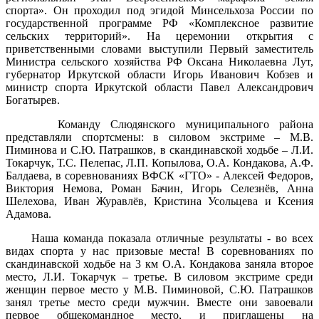
спорта». Он проходил под эгидой Минсельхоза России по
государственной программе РФ «Комплексное развитие
сельских территорий». На церемонии открытия с
приветственными словами выступили Первый заместитель
Министра сельского хозяйства РФ Оксана Николаевна Лут,
губернатор Иркутской области Игорь Иванович Кобзев и
министр спорта Иркутской области Павел Александрович
Богатырев.
Команду Слюдянского муниципального района
представляли спортсмены: в силовом экстриме – М.В.
Пиминова и С.Ю. Патрашков, в скандинавской ходьбе – Л.И.
Токарчук, Т.С. Пелепас, Л.П. Копылова, О.А. Кондакова, А.Ф.
Балдаева, в соревнованиях ВФСК «ГТО» - Алексей Федоров,
Виктория Немова, Роман Бачин, Игорь Селезнёв, Анна
Шелехова, Иван Журавлёв, Кристина Усольцева и Ксения
Адамова.
Наша команда показала отличные результаты - во всех
видах спорта у нас призовые места! В соревнованиях по
скандинавской ходьбе на 3 км О.А. Кондакова заняла второе
место, Л.И. Токарчук – третье. В силовом экстриме среди
женщин первое место у М.В. Пиминовой, С.Ю. Патрашков
занял третье место среди мужчин. Вместе они завоевали
первое общекомандное место, и приглашены на