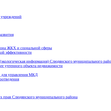
й учреждений
развития
зона ЖКХ и социальной сферы
кой эффективности
(экологическая информация) Слюдянского муниципального рай
нее учтенного объекта недвижимости
и для управления МКД
оотведения
их прав Слюдянского муниципального района