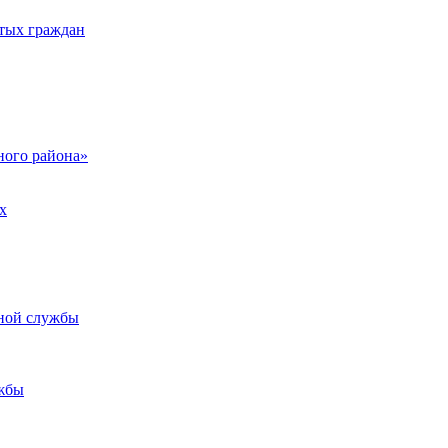
тых граждан
ого района»
х
ьной службы
жбы