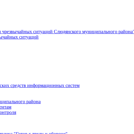
и чрезвычайных ситуаций Слюдянского муниципального района
вычайных ситуаций
еских средств информационных систем
ципального района
ентам
онтроля
лекс "Готов к труду и обороне"