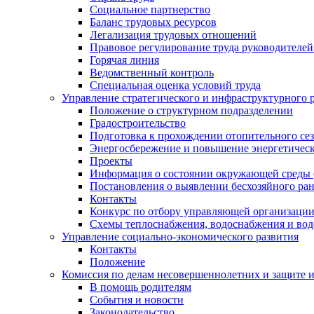
Социальное партнерство
Баланс трудовых ресурсов
Легализация трудовых отношений
Правовое регулирование труда руководителе
Горячая линия
Ведомственный контроль
Специальная оценка условий труда
Управление стратегического и инфраструктурного 
Положение о структурном подразделении
Градостроительство
Подготовка к прохождении отопительного се
Энергосбережение и повышение энергетичес
Проекты
Информация о состоянии окружающей среды 
Постановления о выявлении бесхозяйного ра
Контакты
Конкурс по отбору управляющей организаци
Схемы теплоснабжения, водоснабжения и вод
Управление социально-экономического развития
Контакты
Положение
Комиссия по делам несовершеннолетних и защите 
В помощь родителям
События и новости
Законодательство