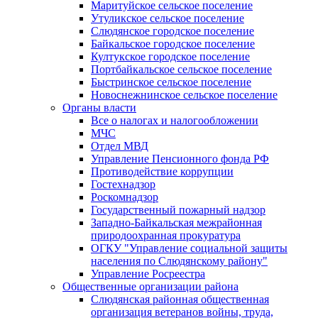
Маритуйское сельское поселение
Утуликское сельское поселение
Слюдянское городское поселение
Байкальское городское поселение
Култукское городское поселение
Портбайкальское сельское поселение
Быстринское сельское поселение
Новоснежнинское сельское поселение
Органы власти
Все о налогах и налогообложении
МЧС
Отдел МВД
Управление Пенсионного фонда РФ
Противодействие коррупции
Гостехнадзор
Роскомнадзор
Государственный пожарный надзор
Западно-Байкальская межрайонная
природоохранная прокуратура
ОГКУ "Управление социальной защиты
населения по Слюдянскому району"
Управление Росреестра
Общественные организации района
Слюдянская районная общественная
организация ветеранов войны, труда,