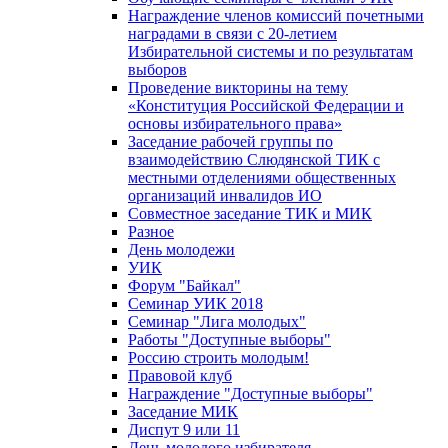
Награждение членов комиссий почетными
наградами в связи с 20-летием
Избирательной системы и по результатам
выборов
Проведение викторины на тему
«Конституция Российской Федерации и
основы избирательного права»
Заседание рабочей группы по
взаимодействию Слюдянской ТИК с
местными отделениями общественных
организаций инвалидов ИО
Совместное заседание ТИК и МИК
Разное
День молодежи
УИК
Форум "Байкал"
Семинар УИК 2018
Семинар "Лига молодых"
Работы "Доступные выборы"
Россию строить молодым!
Правовой клуб
Награждение "Доступные выборы"
Заседание МИК
Диспут 9 или 11
День молодого избирателя