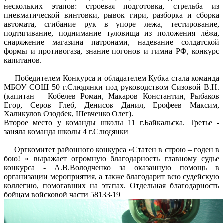
нескольких этапов: строевая подготовка, стрельба из
пневматической винтовки, рывок гири, разборка и сборка
автомата, сгибание рук в упоре лежа, тестирование,
подтягивание, поднимание туловища из положения лёжа,
снаряжение магазина патронами, надевание солдатской
формы и противогаза, знание погонов и гимна РФ, конкурс
капитанов.
Победителем Конкурса и обладателем Кубка стала команда
МБОУ СОШ 50 г.Слюдянки под руководством Сизовой В.Н.
(капитан – Кобелев Роман, Макаров Константин, Рыбаков
Егор, Серов Глеб, Денисов Данил, Ерофеев Максим,
Халикулов Озодбек, Шевченко Олег).
Второе место у команды школы 11 г.Байкальска. Третье -
заняла команда школы 4 г.Слюдянки
Оргкомитет районного конкурса «Статен в строю – годен в
бою! » выражает огромную благодарность главному судье
конкурса - А.В.Володченко за оказанную помощь в
организации мероприятия, а также благодарит всю судейскую
коллегию, помогавших на этапах. Отдельная благодарность
бойцам войсковой части 58133-19