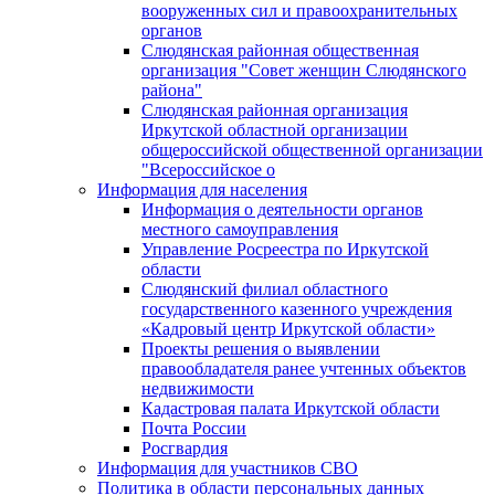
вооруженных сил и правоохранительных
органов
Слюдянская районная общественная
организация "Совет женщин Слюдянского
района"
Слюдянская районная организация
Иркутской областной организации
общероссийской общественной организации
"Всероссийское о
Информация для населения
Информация о деятельности органов
местного самоуправления
Управление Росреестра по Иркутской
области
Слюдянский филиал областного
государственного казенного учреждения
«Кадровый центр Иркутской области»
Проекты решения о выявлении
правообладателя ранее учтенных объектов
недвижимости
Кадастровая палата Иркутской области
Почта России
Росгвардия
Информация для участников СВО
Политика в области персональных данных