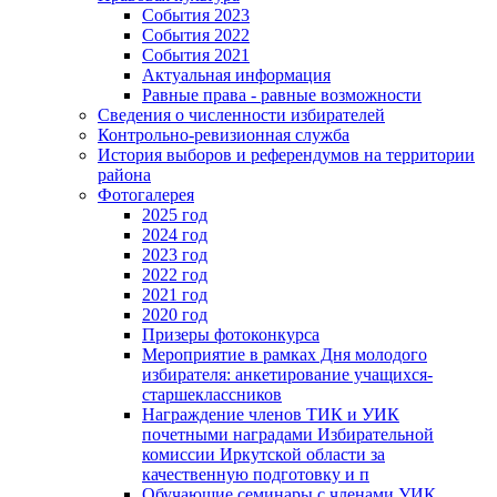
События 2023
События 2022
События 2021
Актуальная информация
Равные права - равные возможности
Сведения о численности избирателей
Контрольно-ревизионная служба
История выборов и референдумов на территории
района
Фотогалерея
2025 год
2024 год
2023 год
2022 год
2021 год
2020 год
Призеры фотоконкурса
Мероприятие в рамках Дня молодого
избирателя: анкетирование учащихся-
старшеклассников
Награждение членов ТИК и УИК
почетными наградами Избирательной
комиссии Иркутской области за
качественную подготовку и п
Обучающие семинары с членами УИК