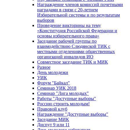
Награждение членов комиссий почетными
наградами в связи с 20-летием
Избирательной системы и по результатам
выборов
Проведение викторины на тему
«Конституция Российской Федерации и
основы избирательного права»
Заседание рабочей группы по
взаимодействию Слюдянской ТИК с
местными отделениями общественных
организаций инвалидов ИО
Совместное заседание ТИК и МИК
Разное
День молодежи
УИК
Форум "Байкал"
Семинар УИК 2018
Семинар "Лига молодых"
Работы "Доступные выборы"
Россию строить молодым!
Правовой клуб
Награждение "Доступные выборы"
Заседание МИК
Диспут 9 или 11
День молодого избирателя