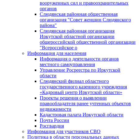
вооруженных сил и правоохранительных
органов
Слюдянская районная общественная
организация "Совет женщин Слюдянского
района"
Слюдянская районная организация
Иркутской областной организации
общероссийской общественной организации
"Всероссийское о
Информация для населения
Информация о деятельности органов
местного самоуправления
Управление Росреестра по Иркутской
области
Слюдянский филиал областного
государственного казенного учреждения
«Кадровый центр Иркутской области»
Проекты решения о выявлении
правообладателя ранее учтенных объектов
недвижимости
Кадастровая палата Иркутской области
Почта России
Росгвардия
Информация для участников СВО
Политика в области персональных данных