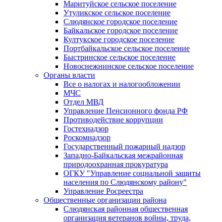
Маритуйское сельское поселение
Утуликское сельское поселение
Слюдянское городское поселение
Байкальское городское поселение
Култукское городское поселение
Портбайкальское сельское поселение
Быстринское сельское поселение
Новоснежнинское сельское поселение
Органы власти
Все о налогах и налогообложении
МЧС
Отдел МВД
Управление Пенсионного фонда РФ
Противодействие коррупции
Гостехнадзор
Роскомнадзор
Государственный пожарный надзор
Западно-Байкальская межрайонная
природоохранная прокуратура
ОГКУ "Управление социальной защиты
населения по Слюдянскому району"
Управление Росреестра
Общественные организации района
Слюдянская районная общественная
организация ветеранов войны, труда,