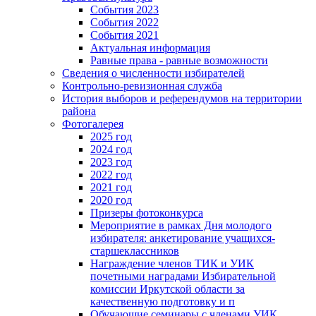
События 2023
События 2022
События 2021
Актуальная информация
Равные права - равные возможности
Сведения о численности избирателей
Контрольно-ревизионная служба
История выборов и референдумов на территории
района
Фотогалерея
2025 год
2024 год
2023 год
2022 год
2021 год
2020 год
Призеры фотоконкурса
Мероприятие в рамках Дня молодого
избирателя: анкетирование учащихся-
старшеклассников
Награждение членов ТИК и УИК
почетными наградами Избирательной
комиссии Иркутской области за
качественную подготовку и п
Обучающие семинары с членами УИК