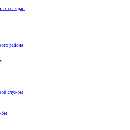
тых граждан
ого района»
х
ьной службы
жбы