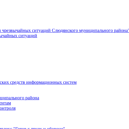
и чрезвычайных ситуаций Слюдянского муниципального района
вычайных ситуаций
еских средств информационных систем
ципального района
ентам
онтроля
лекс "Готов к труду и обороне"