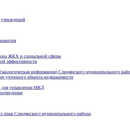
й учреждений
развития
зона ЖКХ и социальной сферы
кой эффективности
(экологическая информация) Слюдянского муниципального рай
нее учтенного объекта недвижимости
и для управления МКД
оотведения
их прав Слюдянского муниципального района