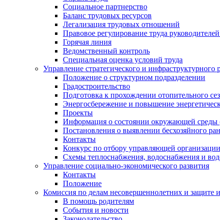
Социальное партнерство
Баланс трудовых ресурсов
Легализация трудовых отношений
Правовое регулирование труда руководителе
Горячая линия
Ведомственный контроль
Специальная оценка условий труда
Управление стратегического и инфраструктурного 
Положение о структурном подразделении
Градостроительство
Подготовка к прохождении отопительного се
Энергосбережение и повышение энергетичес
Проекты
Информация о состоянии окружающей среды 
Постановления о выявлении бесхозяйного ра
Контакты
Конкурс по отбору управляющей организаци
Схемы теплоснабжения, водоснабжения и вод
Управление социально-экономического развития
Контакты
Положение
Комиссия по делам несовершеннолетних и защите 
В помощь родителям
События и новости
Законодательство