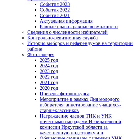
События 2023
События 2022
События 2021
Актуальная информация
Равные права - равные возможности
Сведения о численности избирателей
Контрольно-ревизионная служба
История выборов и референдумов на территории
района
Фотогалерея
2025 год
2024 год
2023 год
2022 год
2021 год
2020 год
Призеры фотоконкурса
Мероприятие в рамках Дня молодого
избирателя: анкетирование учащихся-
старшеклассников
Награждение членов ТИК и УИК
почетными наградами Избирательной
комиссии Иркутской области за
качественную подготовку и п
Обучающие семинары с членами УИК