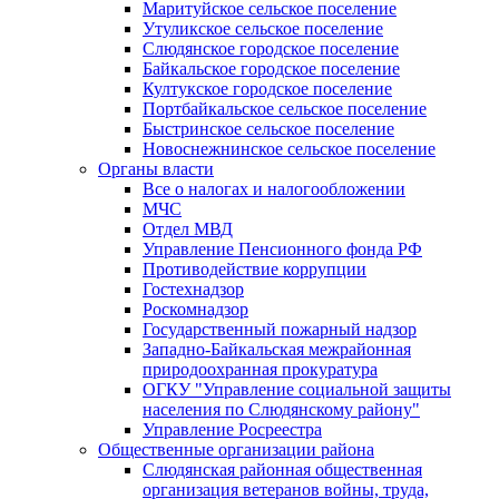
Маритуйское сельское поселение
Утуликское сельское поселение
Слюдянское городское поселение
Байкальское городское поселение
Култукское городское поселение
Портбайкальское сельское поселение
Быстринское сельское поселение
Новоснежнинское сельское поселение
Органы власти
Все о налогах и налогообложении
МЧС
Отдел МВД
Управление Пенсионного фонда РФ
Противодействие коррупции
Гостехнадзор
Роскомнадзор
Государственный пожарный надзор
Западно-Байкальская межрайонная
природоохранная прокуратура
ОГКУ "Управление социальной защиты
населения по Слюдянскому району"
Управление Росреестра
Общественные организации района
Слюдянская районная общественная
организация ветеранов войны, труда,