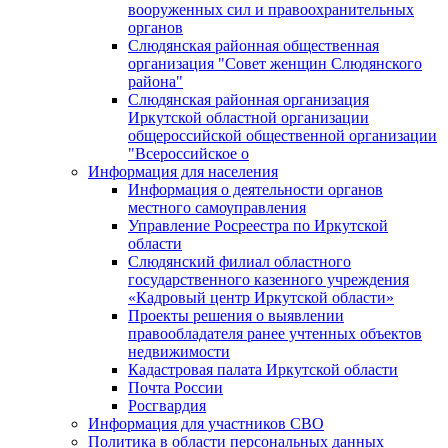
вооруженных сил и правоохранительных
органов
Слюдянская районная общественная
организация "Совет женщин Слюдянского
района"
Слюдянская районная организация
Иркутской областной организации
общероссийской общественной организации
"Всероссийское о
Информация для населения
Информация о деятельности органов
местного самоуправления
Управление Росреестра по Иркутской
области
Слюдянский филиал областного
государственного казенного учреждения
«Кадровый центр Иркутской области»
Проекты решения о выявлении
правообладателя ранее учтенных объектов
недвижимости
Кадастровая палата Иркутской области
Почта России
Росгвардия
Информация для участников СВО
Политика в области персональных данных