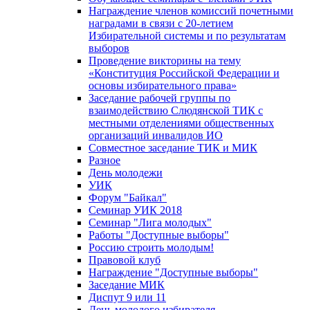
Награждение членов комиссий почетными
наградами в связи с 20-летием
Избирательной системы и по результатам
выборов
Проведение викторины на тему
«Конституция Российской Федерации и
основы избирательного права»
Заседание рабочей группы по
взаимодействию Слюдянской ТИК с
местными отделениями общественных
организаций инвалидов ИО
Совместное заседание ТИК и МИК
Разное
День молодежи
УИК
Форум "Байкал"
Семинар УИК 2018
Семинар "Лига молодых"
Работы "Доступные выборы"
Россию строить молодым!
Правовой клуб
Награждение "Доступные выборы"
Заседание МИК
Диспут 9 или 11
День молодого избирателя