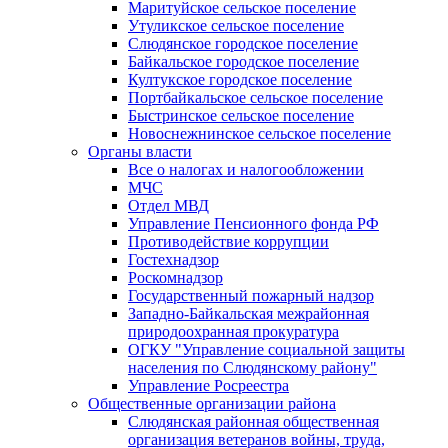
Маритуйское сельское поселение
Утуликское сельское поселение
Слюдянское городское поселение
Байкальское городское поселение
Култукское городское поселение
Портбайкальское сельское поселение
Быстринское сельское поселение
Новоснежнинское сельское поселение
Органы власти
Все о налогах и налогообложении
МЧС
Отдел МВД
Управление Пенсионного фонда РФ
Противодействие коррупции
Гостехнадзор
Роскомнадзор
Государственный пожарный надзор
Западно-Байкальская межрайонная
природоохранная прокуратура
ОГКУ "Управление социальной защиты
населения по Слюдянскому району"
Управление Росреестра
Общественные организации района
Слюдянская районная общественная
организация ветеранов войны, труда,