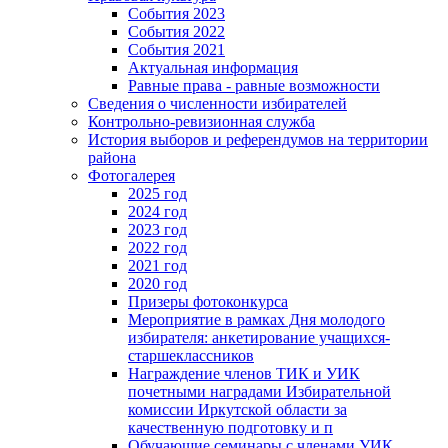
События 2023
События 2022
События 2021
Актуальная информация
Равные права - равные возможности
Сведения о численности избирателей
Контрольно-ревизионная служба
История выборов и референдумов на территории
района
Фотогалерея
2025 год
2024 год
2023 год
2022 год
2021 год
2020 год
Призеры фотоконкурса
Мероприятие в рамках Дня молодого
избирателя: анкетирование учащихся-
старшеклассников
Награждение членов ТИК и УИК
почетными наградами Избирательной
комиссии Иркутской области за
качественную подготовку и п
Обучающие семинары с членами УИК