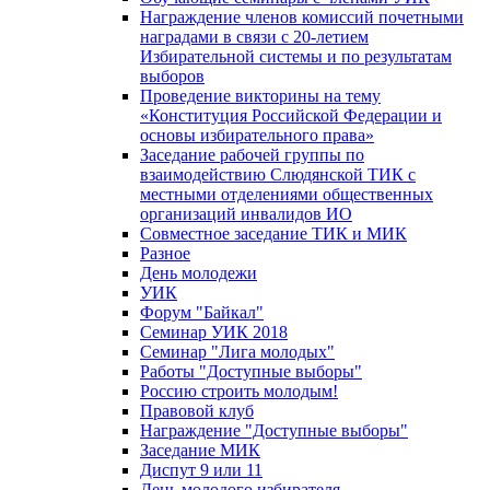
Награждение членов комиссий почетными
наградами в связи с 20-летием
Избирательной системы и по результатам
выборов
Проведение викторины на тему
«Конституция Российской Федерации и
основы избирательного права»
Заседание рабочей группы по
взаимодействию Слюдянской ТИК с
местными отделениями общественных
организаций инвалидов ИО
Совместное заседание ТИК и МИК
Разное
День молодежи
УИК
Форум "Байкал"
Семинар УИК 2018
Семинар "Лига молодых"
Работы "Доступные выборы"
Россию строить молодым!
Правовой клуб
Награждение "Доступные выборы"
Заседание МИК
Диспут 9 или 11
День молодого избирателя