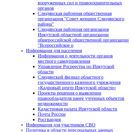
вооруженных сил и правоохранительных
органов
Слюдянская районная общественная
организация "Совет женщин Слюдянского
района"
Слюдянская районная организация
Иркутской областной организации
общероссийской общественной организации
"Всероссийское о
Информация для населения
Информация о деятельности органов
местного самоуправления
Управление Росреестра по Иркутской
области
Слюдянский филиал областного
государственного казенного учреждения
«Кадровый центр Иркутской области»
Проекты решения о выявлении
правообладателя ранее учтенных объектов
недвижимости
Кадастровая палата Иркутской области
Почта России
Росгвардия
Информация для участников СВО
Политика в области персональных данных