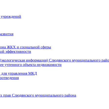
й учреждений
развития
зона ЖКХ и социальной сферы
кой эффективности
(экологическая информация) Слюдянского муниципального рай
нее учтенного объекта недвижимости
и для управления МКД
оотведения
их прав Слюдянского муниципального района