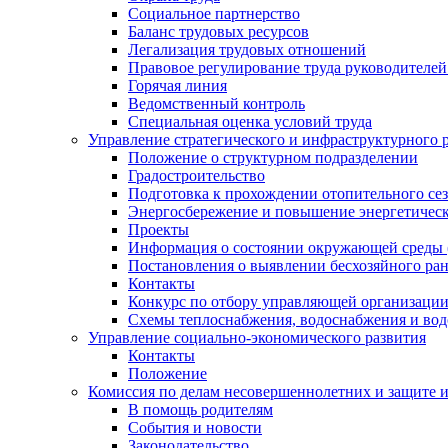
Социальное партнерство
Баланс трудовых ресурсов
Легализация трудовых отношений
Правовое регулирование труда руководителе
Горячая линия
Ведомственный контроль
Специальная оценка условий труда
Управление стратегического и инфраструктурного 
Положение о структурном подразделении
Градостроительство
Подготовка к прохождении отопительного се
Энергосбережение и повышение энергетичес
Проекты
Информация о состоянии окружающей среды 
Постановления о выявлении бесхозяйного ра
Контакты
Конкурс по отбору управляющей организаци
Схемы теплоснабжения, водоснабжения и вод
Управление социально-экономического развития
Контакты
Положение
Комиссия по делам несовершеннолетних и защите 
В помощь родителям
События и новости
Законодательство