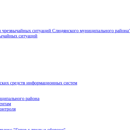
и чрезвычайных ситуаций Слюдянского муниципального района
вычайных ситуаций
еских средств информационных систем
ципального района
ентам
онтроля
лекс "Готов к труду и обороне"