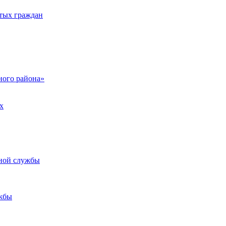
тых граждан
ого района»
х
ьной службы
жбы