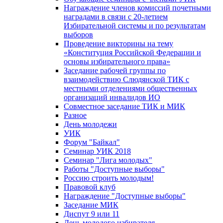
Награждение членов комиссий почетными
наградами в связи с 20-летием
Избирательной системы и по результатам
выборов
Проведение викторины на тему
«Конституция Российской Федерации и
основы избирательного права»
Заседание рабочей группы по
взаимодействию Слюдянской ТИК с
местными отделениями общественных
организаций инвалидов ИО
Совместное заседание ТИК и МИК
Разное
День молодежи
УИК
Форум "Байкал"
Семинар УИК 2018
Семинар "Лига молодых"
Работы "Доступные выборы"
Россию строить молодым!
Правовой клуб
Награждение "Доступные выборы"
Заседание МИК
Диспут 9 или 11
День молодого избирателя