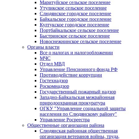
Маритуйское сельское поселение
Утуликское сельское поселение
Слюдянское городское поселение
Байкальское городское поселение
Култукское городское поселение
Портбайкальское сельское поселение
Быстринское сельское поселение
Новоснежнинское сельское поселение
Органы власти
Все о налогах и налогообложении
МЧС
Отдел МВД
Управление Пенсионного фонда РФ
Противодействие коррупции
Гостехнадзор
Роскомнадзор
Государственный пожарный надзор
Западно-Байкальская межрайонная
природоохранная прокуратура
ОГКУ "Управление социальной защиты
населения по Слюдянскому району"
Управление Росреестра
Общественные организации района
Слюдянская районная общественная
организация ветеранов войны, труда,