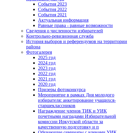
События 2023
События 2022
События 2021
Актуальная информация
Равные права - равные возможности
Сведения о численности избирателей
Контрольно-ревизионная служба
История выборов и референдумов на территории
района
Фотогалерея
2025 год
2024 год
2023 год
2022 год
2021 год
2020 год
Призеры фотоконкурса
Мероприятие в рамках Дня молодого
избирателя: анкетирование учащихся-
старшеклассников
Награждение членов ТИК и УИК
почетными наградами Избирательной
комиссии Иркутской области за
качественную подготовку и п
Обучающие семинары с членами УИК