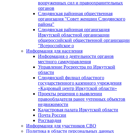
вооруженных сил и правоохранительных
органов
Слюдянская районная общественная
организация "Совет женщин Слюдянского
района"
Слюдянская районная организация
Иркутской областной организации
общероссийской общественной организации
"Всероссийское о
Информация для населения
Информация о деятельности органов
местного самоуправления
Управление Росреестра по Иркутской
области
Слюдянский филиал областного
государственного казенного учреждения
«Кадровый центр Иркутской области»
Проекты решения о выявлении
правообладателя ранее учтенных объектов
недвижимости
Кадастровая палата Иркутской области
Почта России
Росгвардия
Информация для участников СВО
Политика в области персональных данных