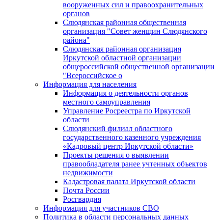
вооруженных сил и правоохранительных
органов
Слюдянская районная общественная
организация "Совет женщин Слюдянского
района"
Слюдянская районная организация
Иркутской областной организации
общероссийской общественной организации
"Всероссийское о
Информация для населения
Информация о деятельности органов
местного самоуправления
Управление Росреестра по Иркутской
области
Слюдянский филиал областного
государственного казенного учреждения
«Кадровый центр Иркутской области»
Проекты решения о выявлении
правообладателя ранее учтенных объектов
недвижимости
Кадастровая палата Иркутской области
Почта России
Росгвардия
Информация для участников СВО
Политика в области персональных данных