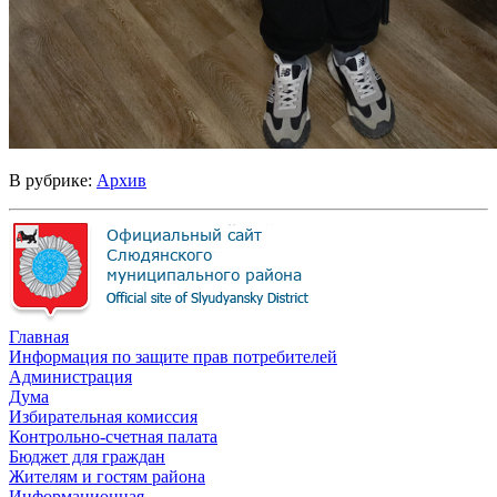
В рубрике:
Архив
Главная
Информация по защите прав потребителей
Администрация
Дума
Избирательная комиссия
Контрольно-счетная палата
Бюджет для граждан
Жителям и гостям района
Информационная