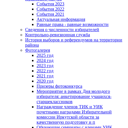
События 2023
События 2022
События 2021
Актуальная информация
Равные права - равные возможности
Сведения о численности избирателей
Контрольно-ревизионная служба
История выборов и референдумов на территории
района
Фотогалерея
2025 год
2024 год
2023 год
2022 год
2021 год
2020 год
Призеры фотоконкурса
Мероприятие в рамках Дня молодого
избирателя: анкетирование учащихся-
старшеклассников
Награждение членов ТИК и УИК
почетными наградами Избирательной
комиссии Иркутской области за
качественную подготовку и п
Обучающие семинары с членами УИК