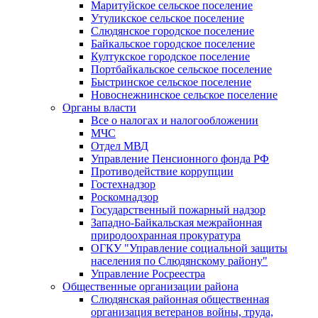
Маритуйское сельское поселение
Утуликское сельское поселение
Слюдянское городское поселение
Байкальское городское поселение
Култукское городское поселение
Портбайкальское сельское поселение
Быстринское сельское поселение
Новоснежнинское сельское поселение
Органы власти
Все о налогах и налогообложении
МЧС
Отдел МВД
Управление Пенсионного фонда РФ
Противодействие коррупции
Гостехнадзор
Роскомнадзор
Государственный пожарный надзор
Западно-Байкальская межрайонная
природоохранная прокуратура
ОГКУ "Управление социальной защиты
населения по Слюдянскому району"
Управление Росреестра
Общественные организации района
Слюдянская районная общественная
организация ветеранов войны, труда,