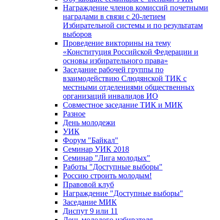
Награждение членов комиссий почетными
наградами в связи с 20-летием
Избирательной системы и по результатам
выборов
Проведение викторины на тему
«Конституция Российской Федерации и
основы избирательного права»
Заседание рабочей группы по
взаимодействию Слюдянской ТИК с
местными отделениями общественных
организаций инвалидов ИО
Совместное заседание ТИК и МИК
Разное
День молодежи
УИК
Форум "Байкал"
Семинар УИК 2018
Семинар "Лига молодых"
Работы "Доступные выборы"
Россию строить молодым!
Правовой клуб
Награждение "Доступные выборы"
Заседание МИК
Диспут 9 или 11
День молодого избирателя