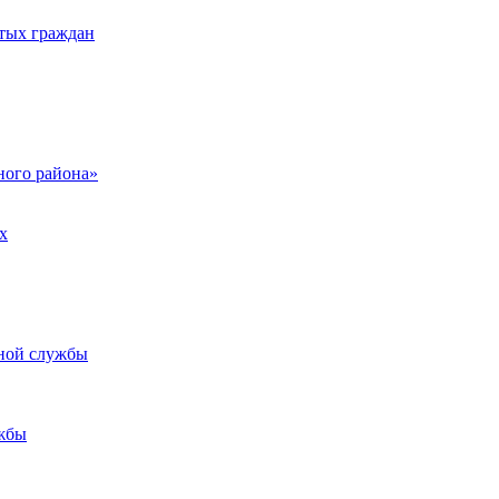
тых граждан
ого района»
х
ьной службы
жбы