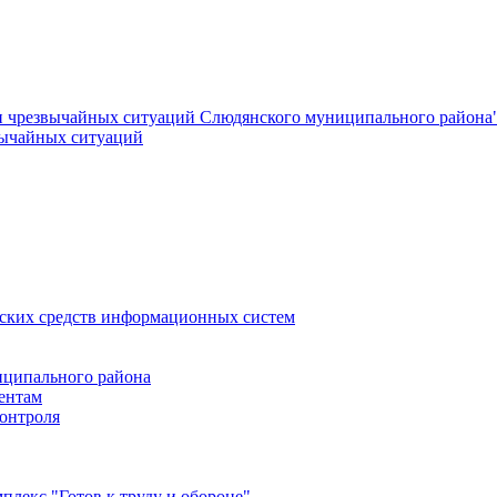
и чрезвычайных ситуаций Слюдянского муниципального района
вычайных ситуаций
еских средств информационных систем
ципального района
ентам
онтроля
лекс "Готов к труду и обороне"