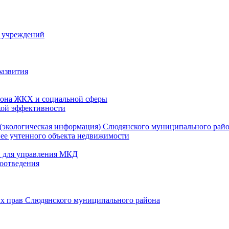
й учреждений
развития
зона ЖКХ и социальной сферы
кой эффективности
(экологическая информация) Слюдянского муниципального рай
нее учтенного объекта недвижимости
и для управления МКД
оотведения
их прав Слюдянского муниципального района