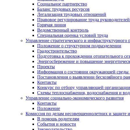
Социальное партнерство
Баланс трудовых ресурсов
Легализация трудовых отношений
Правовое регулирование труда руководителе
Горячая линия
Ведомственный контроль
Специальная оценка условий труда
Управление стратегического и инфраструктурного 
Положение о структурном подразделении
Градостроительство
Подготовка к прохождении отопительного се
Энергосбережение и повышение энергетичес
Проекты
Информация о состоянии окружающей среды 
Постановления о выявлении бесхозяйного ра
Контакты
Конкурс по отбору управляющей организаци
Схемы теплоснабжения, водоснабжения и вод
Управление социально-экономического развития
Контакты
Положение
Комиссия по делам несовершеннолетних и защите 
В помощь родителям
События и новости
Законодательство