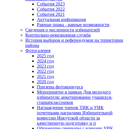
События 2023
События 2022
События 2021
Актуальная информация
Равные права - равные возможности
Сведения о численности избирателей
Контрольно-ревизионная служба
История выборов и референдумов на территории
района
Фотогалерея
2025 год
2024 год
2023 год
2022 год
2021 год
2020 год
Призеры фотоконкурса
Мероприятие в рамках Дня молодого
избирателя: анкетирование учащихся-
старшеклассников
Награждение членов ТИК и УИК
почетными наградами Избирательной
комиссии Иркутской области за
качественную подготовку и п
Обучающие семинары с членами УИК