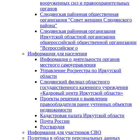
вооруженных сил и правоохранительных
органов
Слюдянская районная общественная
организация "Совет женщин Слюдянского
района"
Слюдянская районная организация
Иркутской областной организации
общероссийской общественной организации
"Всероссийское о
Информация для населения
Информация о деятельности органов
местного самоуправления
Управление Росреестра по Иркутской
области
Слюдянский филиал областного
государственного казенного учреждения
«Кадровый центр Иркутской области»
Проекты решения о выявлении
правообладателя ранее учтенных объектов
недвижимости
Кадастровая палата Иркутской области
Почта России
Росгвардия
Информация для участников СВО
Политика в области персональных данных