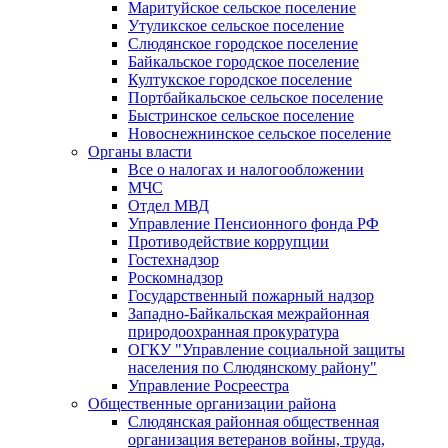
Маритуйское сельское поселение
Утуликское сельское поселение
Слюдянское городское поселение
Байкальское городское поселение
Култукское городское поселение
Портбайкальское сельское поселение
Быстринское сельское поселение
Новоснежнинское сельское поселение
Органы власти
Все о налогах и налогообложении
МЧС
Отдел МВД
Управление Пенсионного фонда РФ
Противодействие коррупции
Гостехнадзор
Роскомнадзор
Государственный пожарный надзор
Западно-Байкальская межрайонная
природоохранная прокуратура
ОГКУ "Управление социальной защиты
населения по Слюдянскому району"
Управление Росреестра
Общественные организации района
Слюдянская районная общественная
организация ветеранов войны, труда,