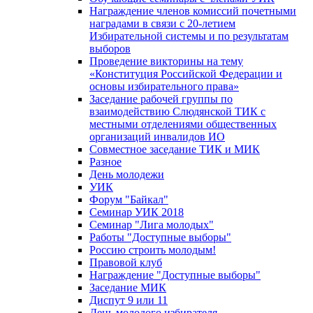
Награждение членов комиссий почетными
наградами в связи с 20-летием
Избирательной системы и по результатам
выборов
Проведение викторины на тему
«Конституция Российской Федерации и
основы избирательного права»
Заседание рабочей группы по
взаимодействию Слюдянской ТИК с
местными отделениями общественных
организаций инвалидов ИО
Совместное заседание ТИК и МИК
Разное
День молодежи
УИК
Форум "Байкал"
Семинар УИК 2018
Семинар "Лига молодых"
Работы "Доступные выборы"
Россию строить молодым!
Правовой клуб
Награждение "Доступные выборы"
Заседание МИК
Диспут 9 или 11
День молодого избирателя