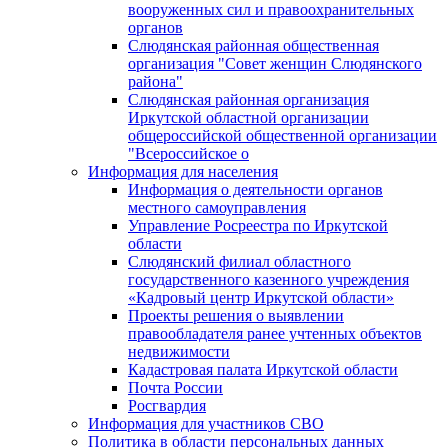
вооруженных сил и правоохранительных
органов
Слюдянская районная общественная
организация "Совет женщин Слюдянского
района"
Слюдянская районная организация
Иркутской областной организации
общероссийской общественной организации
"Всероссийское о
Информация для населения
Информация о деятельности органов
местного самоуправления
Управление Росреестра по Иркутской
области
Слюдянский филиал областного
государственного казенного учреждения
«Кадровый центр Иркутской области»
Проекты решения о выявлении
правообладателя ранее учтенных объектов
недвижимости
Кадастровая палата Иркутской области
Почта России
Росгвардия
Информация для участников СВО
Политика в области персональных данных