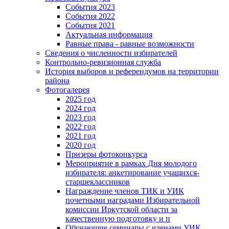
События 2023
События 2022
События 2021
Актуальная информация
Равные права - равные возможности
Сведения о численности избирателей
Контрольно-ревизионная служба
История выборов и референдумов на территории
района
Фотогалерея
2025 год
2024 год
2023 год
2022 год
2021 год
2020 год
Призеры фотоконкурса
Мероприятие в рамках Дня молодого
избирателя: анкетирование учащихся-
старшеклассников
Награждение членов ТИК и УИК
почетными наградами Избирательной
комиссии Иркутской области за
качественную подготовку и п
Обучающие семинары с членами УИК