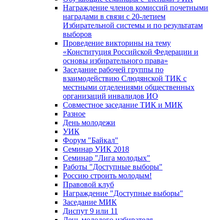
Награждение членов комиссий почетными
наградами в связи с 20-летием
Избирательной системы и по результатам
выборов
Проведение викторины на тему
«Конституция Российской Федерации и
основы избирательного права»
Заседание рабочей группы по
взаимодействию Слюдянской ТИК с
местными отделениями общественных
организаций инвалидов ИО
Совместное заседание ТИК и МИК
Разное
День молодежи
УИК
Форум "Байкал"
Семинар УИК 2018
Семинар "Лига молодых"
Работы "Доступные выборы"
Россию строить молодым!
Правовой клуб
Награждение "Доступные выборы"
Заседание МИК
Диспут 9 или 11
День молодого избирателя