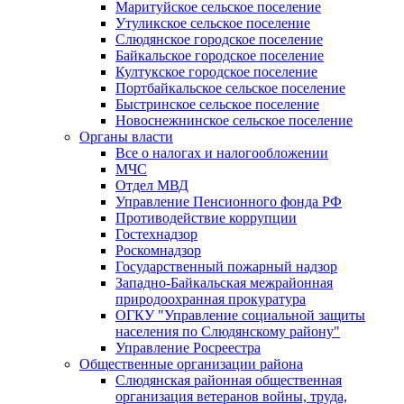
Маритуйское сельское поселение
Утуликское сельское поселение
Слюдянское городское поселение
Байкальское городское поселение
Култукское городское поселение
Портбайкальское сельское поселение
Быстринское сельское поселение
Новоснежнинское сельское поселение
Органы власти
Все о налогах и налогообложении
МЧС
Отдел МВД
Управление Пенсионного фонда РФ
Противодействие коррупции
Гостехнадзор
Роскомнадзор
Государственный пожарный надзор
Западно-Байкальская межрайонная
природоохранная прокуратура
ОГКУ "Управление социальной защиты
населения по Слюдянскому району"
Управление Росреестра
Общественные организации района
Слюдянская районная общественная
организация ветеранов войны, труда,