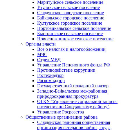
Маритуйское сельское поселение
Утуликское сельское поселение
Слюдянское городское поселение
Байкальское городское поселение
Култукское городское поселение
Портбайкальское сельское поселение
Быстринское сельское поселение
Новоснежнинское сельское поселение
Органы власти
Все о налогах и налогообложении
МЧС
Отдел МВД
Управление Пенсионного фонда РФ
Противодействие коррупции
Гостехнадзор
Роскомнадзор
Государственный пожарный надзор
Западно-Байкальская межрайонная
природоохранная прокуратура
ОГКУ "Управление социальной защиты
населения по Слюдянскому району"
Управление Росреестра
Общественные организации района
Слюдянская районная общественная
организация ветеранов войны, труда,