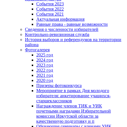
События 2023
События 2022
События 2021
Актуальная информация
Равные права - равные возможности
Сведения о численности избирателей
Контрольно-ревизионная служба
История выборов и референдумов на территории
района
Фотогалерея
2025 год
2024 год
2023 год
2022 год
2021 год
2020 год
Призеры фотоконкурса
Мероприятие в рамках Дня молодого
избирателя: анкетирование учащихся-
старшеклассников
Награждение членов ТИК и УИК
почетными наградами Избирательной
комиссии Иркутской области за
качественную подготовку и п
Обучающие семинары с членами УИК