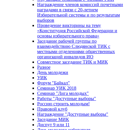
Награждение членов комиссий почетными
наградами в связи с 20-летием
Избирательной системы и по результатам
выборов
Проведение викторины на тему
«Конституция Российской Федерации и
основы избирательного права»
Заседание рабочей группы по
взаимодействию Слюдянской ТИК с
местными отделениями общественных
организаций инвалидов ИО
Совместное заседание ТИК и МИК
Разное
День молодежи
УИК
Форум "Байкал"
Семинар УИК 2018
Семинар "Лига молодых"
Работы "Доступные выборы"
Россию строить молодым!
Правовой клуб
Награждение "Доступные выборы"
Заседание МИК
Диспут 9 или 11
День молодого избирателя