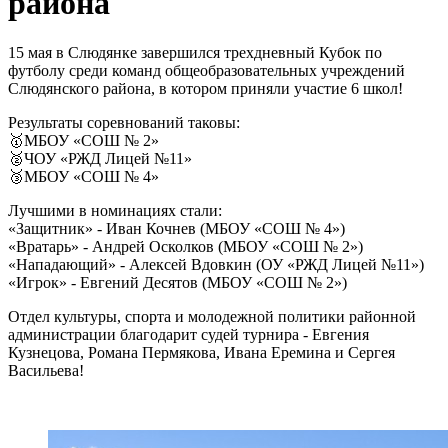
района
15 мая в Слюдянке завершился трехдневный Кубок по
футболу среди команд общеобразовательных учреждений
Слюдянского района, в котором приняли участие 6 школ!
Результаты соревнований таковы:
🥇МБОУ «СОШ № 2»
🥈ЧОУ «РЖД Лицей №11»
🥉МБОУ «СОШ № 4»
Лучшими в номинациях стали:
«Защитник» - Иван Кочнев (МБОУ «СОШ № 4»)
«Вратарь» - Андрей Осколков (МБОУ «СОШ № 2»)
«Нападающий» - Алексей Вдовкин (ОУ «РЖД Лицей №11»)
«Игрок» - Евгений Десятов (МБОУ «СОШ № 2»)
Отдел культуры, спорта и молодежной политики районной
администрации благодарит судей турнира - Евгения
Кузнецова, Романа Пермякова, Ивана Еремина и Сергея
Васильева!