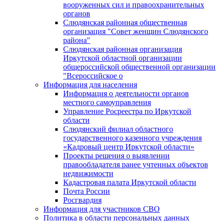
вооруженных сил и правоохранительных
органов
Слюдянская районная общественная
организация "Совет женщин Слюдянского
района"
Слюдянская районная организация
Иркутской областной организации
общероссийской общественной организации
"Всероссийское о
Информация для населения
Информация о деятельности органов
местного самоуправления
Управление Росреестра по Иркутской
области
Слюдянский филиал областного
государственного казенного учреждения
«Кадровый центр Иркутской области»
Проекты решения о выявлении
правообладателя ранее учтенных объектов
недвижимости
Кадастровая палата Иркутской области
Почта России
Росгвардия
Информация для участников СВО
Политика в области персональных данных