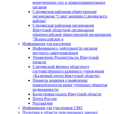
вооруженных сил и правоохранительных
органов
Слюдянская районная общественная
организация "Совет женщин Слюдянского
района"
Слюдянская районная организация
Иркутской областной организации
общероссийской общественной организации
"Всероссийское о
Информация для населения
Информация о деятельности органов
местного самоуправления
Управление Росреестра по Иркутской
области
Слюдянский филиал областного
государственного казенного учреждения
«Кадровый центр Иркутской области»
Проекты решения о выявлении
правообладателя ранее учтенных объектов
недвижимости
Кадастровая палата Иркутской области
Почта России
Росгвардия
Информация для участников СВО
Политика в области персональных данных