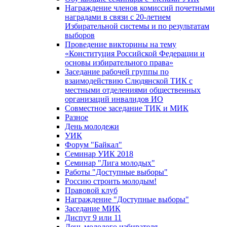
Награждение членов комиссий почетными
наградами в связи с 20-летием
Избирательной системы и по результатам
выборов
Проведение викторины на тему
«Конституция Российской Федерации и
основы избирательного права»
Заседание рабочей группы по
взаимодействию Слюдянской ТИК с
местными отделениями общественных
организаций инвалидов ИО
Совместное заседание ТИК и МИК
Разное
День молодежи
УИК
Форум "Байкал"
Семинар УИК 2018
Семинар "Лига молодых"
Работы "Доступные выборы"
Россию строить молодым!
Правовой клуб
Награждение "Доступные выборы"
Заседание МИК
Диспут 9 или 11
День молодого избирателя