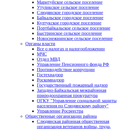
Маритуйское сельское поселение
Утуликское сельское поселение
Слюдянское городское поселение
Байкальское городское поселение
Култукское городское поселение
Портбайкальское сельское поселение
Быстринское сельское поселение
Новоснежнинское сельское поселение
Органы власти
Все о налогах и налогообложении
МЧС
Отдел МВД
Управление Пенсионного фонда РФ
Противодействие коррупции
Гостехнадзор
Роскомнадзор
Государственный пожарный надзор
Западно-Байкальская межрайонная
природоохранная прокуратура
ОГКУ "Управление социальной защиты
населения по Слюдянскому району"
Управление Росреестра
Общественные организации района
Слюдянская районная общественная
организация ветеранов войны, труда,