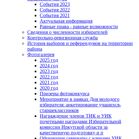
События 2023
События 2022
События 2021
Актуальная информация
Равные права - равные возможности
Сведения о численности избирателей
Контрольно-ревизионная служба
История выборов и референдумов на территории
района
Фотогалерея
2025 год
2024 год
2023 год
2022 год
2021 год
2020 год
Призеры фотоконкурса
Мероприятие в рамках Дня молодого
избирателя: анкетирование учащихся-
старшеклассников
Награждение членов ТИК и УИК
почетными наградами Избирательной
комиссии Иркутской области за
качественную подготовку и п
Обучающие семинары с членами УИК