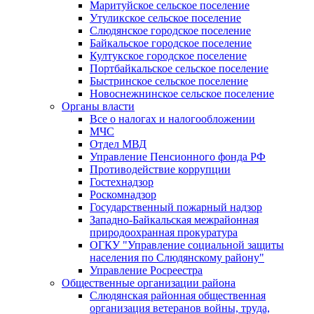
Маритуйское сельское поселение
Утуликское сельское поселение
Слюдянское городское поселение
Байкальское городское поселение
Култукское городское поселение
Портбайкальское сельское поселение
Быстринское сельское поселение
Новоснежнинское сельское поселение
Органы власти
Все о налогах и налогообложении
МЧС
Отдел МВД
Управление Пенсионного фонда РФ
Противодействие коррупции
Гостехнадзор
Роскомнадзор
Государственный пожарный надзор
Западно-Байкальская межрайонная
природоохранная прокуратура
ОГКУ "Управление социальной защиты
населения по Слюдянскому району"
Управление Росреестра
Общественные организации района
Слюдянская районная общественная
организация ветеранов войны, труда,