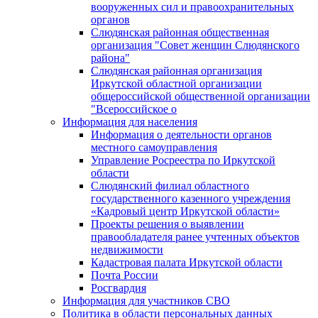
вооруженных сил и правоохранительных
органов
Слюдянская районная общественная
организация "Совет женщин Слюдянского
района"
Слюдянская районная организация
Иркутской областной организации
общероссийской общественной организации
"Всероссийское о
Информация для населения
Информация о деятельности органов
местного самоуправления
Управление Росреестра по Иркутской
области
Слюдянский филиал областного
государственного казенного учреждения
«Кадровый центр Иркутской области»
Проекты решения о выявлении
правообладателя ранее учтенных объектов
недвижимости
Кадастровая палата Иркутской области
Почта России
Росгвардия
Информация для участников СВО
Политика в области персональных данных