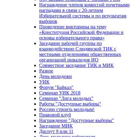
Награждение членов комиссий почетными
наградами в связи с 20-летием
Избирательной системы и по результатам
выборов
Проведение викторины на тему
«Конституция Российской Федерации и
основы избирательного права»
Заседание рабочей группы по
взаимодействию Слюдянской ТИК с
местными отделениями общественных
организаций инвалидов ИО
Совместное заседание ТИК и МИК
Разное
День молодежи
УИК
Форум "Байкал"
Семинар УИК 2018
Семинар "Лига молодых"
Работы "Доступные выборы"
Россию строить молодым!
Правовой клуб
Награждение "Доступные выборы"
Заседание МИК
Диспут 9 или 11
День молодого избирателя