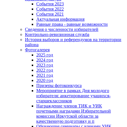
События 2023
События 2022
События 2021
Актуальная информация
Равные права - равные возможности
Сведения о численности избирателей
Контрольно-ревизионная служба
История выборов и референдумов на территории
района
Фотогалерея
2025 год
2024 год
2023 год
2022 год
2021 год
2020 год
Призеры фотоконкурса
Мероприятие в рамках Дня молодого
избирателя: анкетирование учащихся-
старшеклассников
Награждение членов ТИК и УИК
почетными наградами Избирательной
комиссии Иркутской области за
качественную подготовку и п
Обучающие семинары с членами УИК