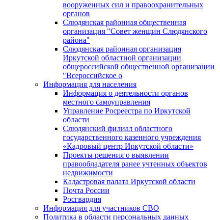
вооруженных сил и правоохранительных
органов
Слюдянская районная общественная
организация "Совет женщин Слюдянского
района"
Слюдянская районная организация
Иркутской областной организации
общероссийской общественной организации
"Всероссийское о
Информация для населения
Информация о деятельности органов
местного самоуправления
Управление Росреестра по Иркутской
области
Слюдянский филиал областного
государственного казенного учреждения
«Кадровый центр Иркутской области»
Проекты решения о выявлении
правообладателя ранее учтенных объектов
недвижимости
Кадастровая палата Иркутской области
Почта России
Росгвардия
Информация для участников СВО
Политика в области персональных данных