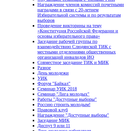
Награждение членов комиссий почетными
наградами в связи с 20-летием
Избирательной системы и по результатам
выборов
Проведение викторины на тему
«Конституция Российской Федерации и
основы избирательного права»
Заседание рабочей группы по
взаимодействию Слюдянской ТИК с
местными отделениями общественных
организаций инвалидов ИО
Совместное заседание ТИК и МИК
Разное
День молодежи
УИК
Форум "Байкал"
Семинар УИК 2018
Семинар "Лига молодых"
Работы "Доступные выборы"
Россию строить молодым!
Правовой клуб
Награждение "Доступные выборы"
Заседание МИК
Диспут 9 или 11
День молодого избирателя