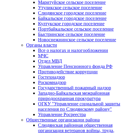
Маритуйское сельское поселение
Утуликское сельское поселение
Слюдянское городское поселение
Байкальское городское поселение
Култукское городское поселение
Портбайкальское сельское поселение
Быстринское сельское поселение
Новоснежнинское сельское поселение
Органы власти
Все о налогах и налогообложении
МЧС
Отдел МВД
Управление Пенсионного фонда РФ
Противодействие коррупции
Гостехнадзор
Роскомнадзор
Государственный пожарный надзор
Западно-Байкальская межрайонная
природоохранная прокуратура
ОГКУ "Управление социальной защиты
населения по Слюдянскому району"
Управление Росреестра
Общественные организации района
Слюдянская районная общественная
организация ветеранов войны, труда,