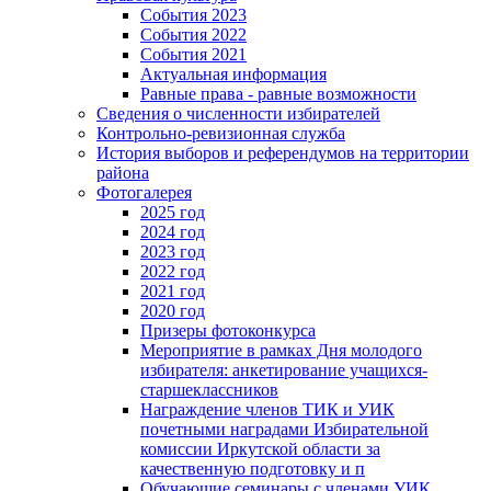
События 2023
События 2022
События 2021
Актуальная информация
Равные права - равные возможности
Сведения о численности избирателей
Контрольно-ревизионная служба
История выборов и референдумов на территории
района
Фотогалерея
2025 год
2024 год
2023 год
2022 год
2021 год
2020 год
Призеры фотоконкурса
Мероприятие в рамках Дня молодого
избирателя: анкетирование учащихся-
старшеклассников
Награждение членов ТИК и УИК
почетными наградами Избирательной
комиссии Иркутской области за
качественную подготовку и п
Обучающие семинары с членами УИК