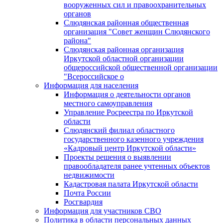
вооруженных сил и правоохранительных
органов
Слюдянская районная общественная
организация "Совет женщин Слюдянского
района"
Слюдянская районная организация
Иркутской областной организации
общероссийской общественной организации
"Всероссийское о
Информация для населения
Информация о деятельности органов
местного самоуправления
Управление Росреестра по Иркутской
области
Слюдянский филиал областного
государственного казенного учреждения
«Кадровый центр Иркутской области»
Проекты решения о выявлении
правообладателя ранее учтенных объектов
недвижимости
Кадастровая палата Иркутской области
Почта России
Росгвардия
Информация для участников СВО
Политика в области персональных данных