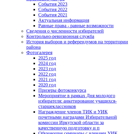
События 2023
События 2022
События 2021
Актуальная информация
Равные права - равные возможности
Сведения о численности избирателей
Контрольно-ревизионная служба
История выборов и референдумов на территории
района
Фотогалерея
2025 год
2024 год
2023 год
2022 год
2021 год
2020 год
Призеры фотоконкурса
Мероприятие в рамках Дня молодого
избирателя: анкетирование учащихся-
старшеклассников
Награждение членов ТИК и УИК
почетными наградами Избирательной
комиссии Иркутской области за
качественную подготовку и п
Обучающие семинары с членами УИК