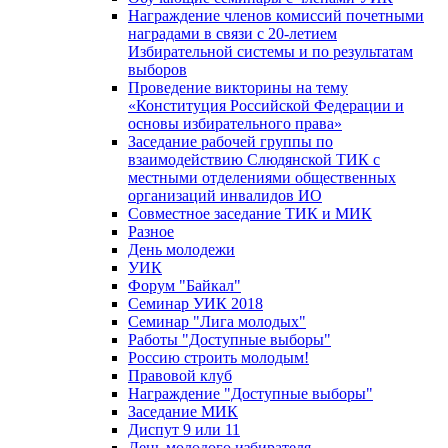
Награждение членов комиссий почетными
наградами в связи с 20-летием
Избирательной системы и по результатам
выборов
Проведение викторины на тему
«Конституция Российской Федерации и
основы избирательного права»
Заседание рабочей группы по
взаимодействию Слюдянской ТИК с
местными отделениями общественных
организаций инвалидов ИО
Совместное заседание ТИК и МИК
Разное
День молодежи
УИК
Форум "Байкал"
Семинар УИК 2018
Семинар "Лига молодых"
Работы "Доступные выборы"
Россию строить молодым!
Правовой клуб
Награждение "Доступные выборы"
Заседание МИК
Диспут 9 или 11
День молодого избирателя