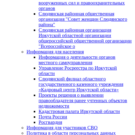
вооруженных сил и правоохранительных
органов
Слюдянская районная общественная
организация "Совет женщин Слюдянского
района"
Слюдянская районная организация
Иркутской областной организации
общероссийской общественной организации
"Всероссийское о
Информация для населения
Информация о деятельности органов
местного самоуправления
Управление Росреестра по Иркутской
области
Слюдянский филиал областного
государственного казенного учреждения
«Кадровый центр Иркутской области»
Проекты решения о выявлении
правообладателя ранее учтенных объектов
недвижимости
Кадастровая палата Иркутской области
Почта России
Росгвардия
Информация для участников СВО
Политика в области персональных данных