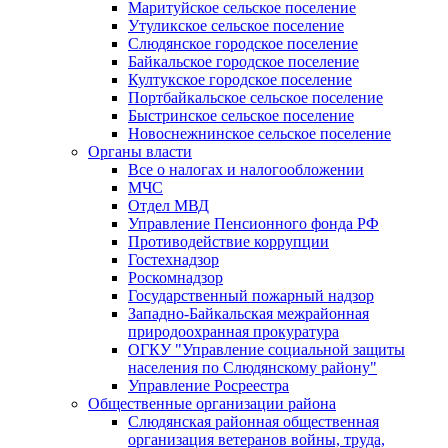
Маритуйское сельское поселение
Утуликское сельское поселение
Слюдянское городское поселение
Байкальское городское поселение
Култукское городское поселение
Портбайкальское сельское поселение
Быстринское сельское поселение
Новоснежнинское сельское поселение
Органы власти
Все о налогах и налогообложении
МЧС
Отдел МВД
Управление Пенсионного фонда РФ
Противодействие коррупции
Гостехнадзор
Роскомнадзор
Государственный пожарный надзор
Западно-Байкальская межрайонная
природоохранная прокуратура
ОГКУ "Управление социальной защиты
населения по Слюдянскому району"
Управление Росреестра
Общественные организации района
Слюдянская районная общественная
организация ветеранов войны, труда,