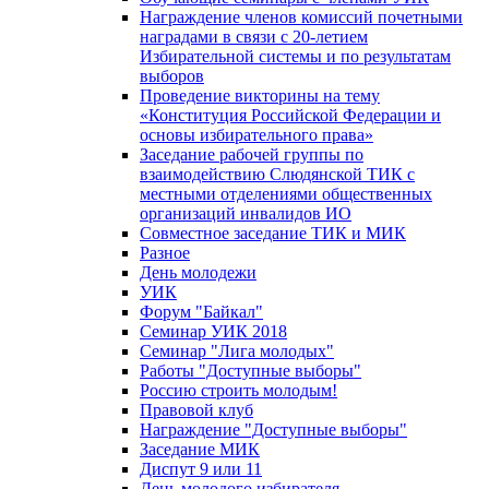
Награждение членов комиссий почетными
наградами в связи с 20-летием
Избирательной системы и по результатам
выборов
Проведение викторины на тему
«Конституция Российской Федерации и
основы избирательного права»
Заседание рабочей группы по
взаимодействию Слюдянской ТИК с
местными отделениями общественных
организаций инвалидов ИО
Совместное заседание ТИК и МИК
Разное
День молодежи
УИК
Форум "Байкал"
Семинар УИК 2018
Семинар "Лига молодых"
Работы "Доступные выборы"
Россию строить молодым!
Правовой клуб
Награждение "Доступные выборы"
Заседание МИК
Диспут 9 или 11
День молодого избирателя