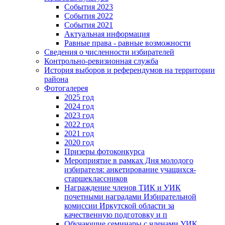
События 2023
События 2022
События 2021
Актуальная информация
Равные права - равные возможности
Сведения о численности избирателей
Контрольно-ревизионная служба
История выборов и референдумов на территории
района
Фотогалерея
2025 год
2024 год
2023 год
2022 год
2021 год
2020 год
Призеры фотоконкурса
Мероприятие в рамках Дня молодого
избирателя: анкетирование учащихся-
старшеклассников
Награждение членов ТИК и УИК
почетными наградами Избирательной
комиссии Иркутской области за
качественную подготовку и п
Обучающие семинары с членами УИК