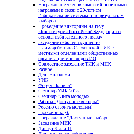
Награждение членов комиссий почетными
наградами в связи с 20-летием
Избирательной системы и по результатам
выборов
Проведение викторины на тему
«Конституция Российской Федерации и
основы избирательного права»
Заседание рабочей группы по
взаимодействию Слюдянской ТИК с
местными отделениями общественных
организаций инвалидов ИО
Совместное заседание ТИК и МИК
Разное
День молодежи
УИК
Форум "Байкал"
Семинар УИК 2018
Семинар "Лига молодых"
Работы "Доступные выборы"
Россию строить молодым!
Правовой клуб
Награждение "Доступные выборы"
Заседание МИК
Диспут 9 или 11
День молодого избирателя