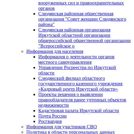
вооруженных сил и правоохранительных
органов
Слюдянская районная общественная
организация "Совет женщин Слюдянского
района"
Слюдянская районная организация
Иркутской областной организации
общероссийской общественной организации
"Всероссийское о
Информация для населения
Информация о деятельности органов
местного самоуправления
Управление Росреестра по Иркутской
области
Слюдянский филиал областного
государственного казенного учреждения
«Кадровый центр Иркутской области»
Проекты решения о выявлении
правообладателя ранее учтенных объектов
недвижимости
Кадастровая палата Иркутской области
Почта России
Росгвардия
Информация для участников СВО
Политика в области персональных данных