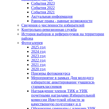
События 2023
События 2022
События 2021
Актуальная информация
Равные права - равные возможности
Сведения о численности избирателей
Контрольно-ревизионная служба
История выборов и референдумов на территории
района
Фотогалерея
2025 год
2024 год
2023 год
2022 год
2021 год
2020 год
Призеры фотоконкурса
Мероприятие в рамках Дня молодого
избирателя: анкетирование учащихся-
старшеклассников
Награждение членов ТИК и УИК
почетными наградами Избирательной
комиссии Иркутской области за
качественную подготовку и п
Обучающие семинары с членами УИК