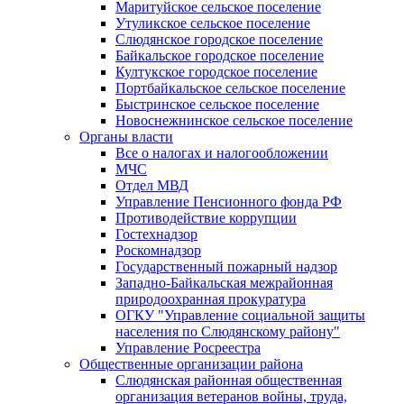
Маритуйское сельское поселение
Утуликское сельское поселение
Слюдянское городское поселение
Байкальское городское поселение
Култукское городское поселение
Портбайкальское сельское поселение
Быстринское сельское поселение
Новоснежнинское сельское поселение
Органы власти
Все о налогах и налогообложении
МЧС
Отдел МВД
Управление Пенсионного фонда РФ
Противодействие коррупции
Гостехнадзор
Роскомнадзор
Государственный пожарный надзор
Западно-Байкальская межрайонная
природоохранная прокуратура
ОГКУ "Управление социальной защиты
населения по Слюдянскому району"
Управление Росреестра
Общественные организации района
Слюдянская районная общественная
организация ветеранов войны, труда,