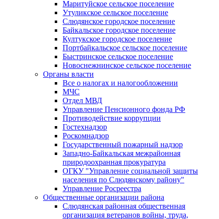
Маритуйское сельское поселение
Утуликское сельское поселение
Слюдянское городское поселение
Байкальское городское поселение
Култукское городское поселение
Портбайкальское сельское поселение
Быстринское сельское поселение
Новоснежнинское сельское поселение
Органы власти
Все о налогах и налогообложении
МЧС
Отдел МВД
Управление Пенсионного фонда РФ
Противодействие коррупции
Гостехнадзор
Роскомнадзор
Государственный пожарный надзор
Западно-Байкальская межрайонная
природоохранная прокуратура
ОГКУ "Управление социальной защиты
населения по Слюдянскому району"
Управление Росреестра
Общественные организации района
Слюдянская районная общественная
организация ветеранов войны, труда,