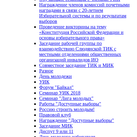
Награждение членов комиссий почетными
наградами в связи с 20-летием
Избирательной системы и по результатам
выборов
Проведение викторины на тему
«Конституция Российской Федерации и
основы избирательного права»
Заседание рабочей группы по
взаимодействию Слюдянской ТИК с
местными отделениями общественных
организаций инвалидов ИО
Совместное заседание ТИК и МИК
Разное
День молодежи
УИК
Форум "Байкал"
Семинар УИК 2018
Семинар "Лига молодых"
Работы "Доступные выборы"
Россию строить молодым!
Правовой клуб
Награждение "Доступные выборы"
Заседание МИК
Диспут 9 или 11
День молодого избирателя