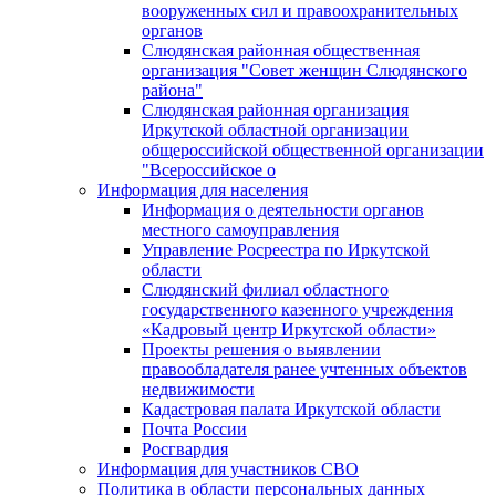
вооруженных сил и правоохранительных
органов
Слюдянская районная общественная
организация "Совет женщин Слюдянского
района"
Слюдянская районная организация
Иркутской областной организации
общероссийской общественной организации
"Всероссийское о
Информация для населения
Информация о деятельности органов
местного самоуправления
Управление Росреестра по Иркутской
области
Слюдянский филиал областного
государственного казенного учреждения
«Кадровый центр Иркутской области»
Проекты решения о выявлении
правообладателя ранее учтенных объектов
недвижимости
Кадастровая палата Иркутской области
Почта России
Росгвардия
Информация для участников СВО
Политика в области персональных данных