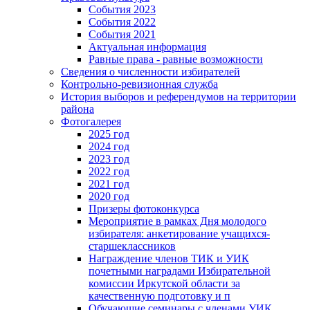
События 2023
События 2022
События 2021
Актуальная информация
Равные права - равные возможности
Сведения о численности избирателей
Контрольно-ревизионная служба
История выборов и референдумов на территории
района
Фотогалерея
2025 год
2024 год
2023 год
2022 год
2021 год
2020 год
Призеры фотоконкурса
Мероприятие в рамках Дня молодого
избирателя: анкетирование учащихся-
старшеклассников
Награждение членов ТИК и УИК
почетными наградами Избирательной
комиссии Иркутской области за
качественную подготовку и п
Обучающие семинары с членами УИК