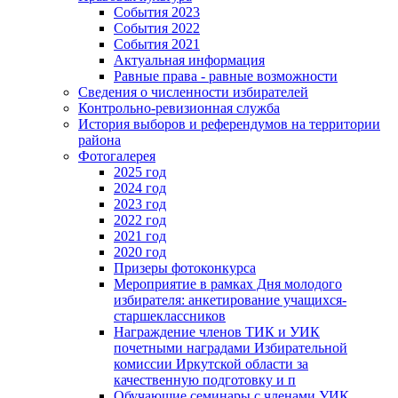
События 2023
События 2022
События 2021
Актуальная информация
Равные права - равные возможности
Сведения о численности избирателей
Контрольно-ревизионная служба
История выборов и референдумов на территории
района
Фотогалерея
2025 год
2024 год
2023 год
2022 год
2021 год
2020 год
Призеры фотоконкурса
Мероприятие в рамках Дня молодого
избирателя: анкетирование учащихся-
старшеклассников
Награждение членов ТИК и УИК
почетными наградами Избирательной
комиссии Иркутской области за
качественную подготовку и п
Обучающие семинары с членами УИК