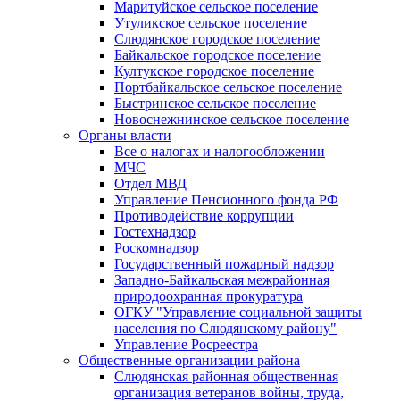
Маритуйское сельское поселение
Утуликское сельское поселение
Слюдянское городское поселение
Байкальское городское поселение
Култукское городское поселение
Портбайкальское сельское поселение
Быстринское сельское поселение
Новоснежнинское сельское поселение
Органы власти
Все о налогах и налогообложении
МЧС
Отдел МВД
Управление Пенсионного фонда РФ
Противодействие коррупции
Гостехнадзор
Роскомнадзор
Государственный пожарный надзор
Западно-Байкальская межрайонная
природоохранная прокуратура
ОГКУ "Управление социальной защиты
населения по Слюдянскому району"
Управление Росреестра
Общественные организации района
Слюдянская районная общественная
организация ветеранов войны, труда,