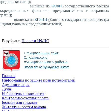
юридических лиц);
выписка из
РАФП
(государственного реестра
аккредитованных филиалов, представительств иностранных
юрлиц);
выписка из
ЕГРИП
(Единого государственного реестра
индивидуальных предпринимателей).
В рубрике:
Новости ИФНС
Главная
Информация по защите прав потребителей
Администрация
Дума
Избирательная комиссия
Контрольно-счетная палата
Бюджет для граждан
Жителям и гостям района