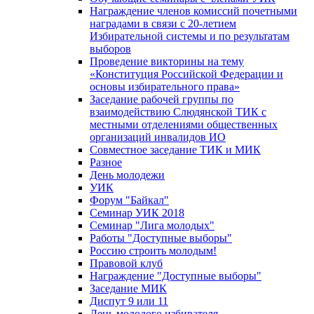
Награждение членов комиссий почетными
наградами в связи с 20-летием
Избирательной системы и по результатам
выборов
Проведение викторины на тему
«Конституция Российской Федерации и
основы избирательного права»
Заседание рабочей группы по
взаимодействию Слюдянской ТИК с
местными отделениями общественных
организаций инвалидов ИО
Совместное заседание ТИК и МИК
Разное
День молодежи
УИК
Форум "Байкал"
Семинар УИК 2018
Семинар "Лига молодых"
Работы "Доступные выборы"
Россию строить молодым!
Правовой клуб
Награждение "Доступные выборы"
Заседание МИК
Диспут 9 или 11
День молодого избирателя