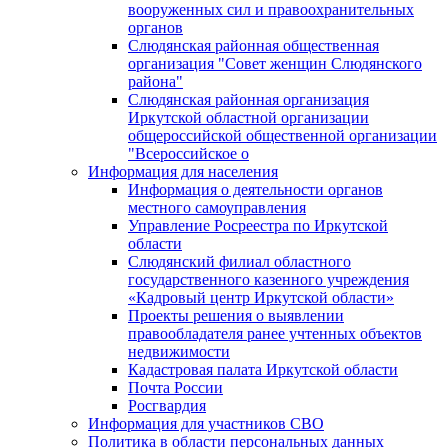
вооруженных сил и правоохранительных
органов
Слюдянская районная общественная
организация "Совет женщин Слюдянского
района"
Слюдянская районная организация
Иркутской областной организации
общероссийской общественной организации
"Всероссийское о
Информация для населения
Информация о деятельности органов
местного самоуправления
Управление Росреестра по Иркутской
области
Слюдянский филиал областного
государственного казенного учреждения
«Кадровый центр Иркутской области»
Проекты решения о выявлении
правообладателя ранее учтенных объектов
недвижимости
Кадастровая палата Иркутской области
Почта России
Росгвардия
Информация для участников СВО
Политика в области персональных данных