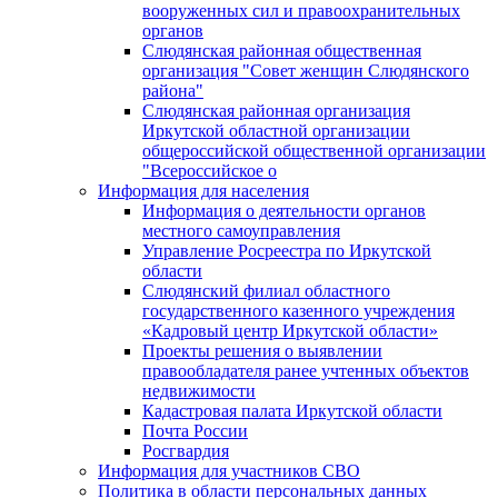
вооруженных сил и правоохранительных
органов
Слюдянская районная общественная
организация "Совет женщин Слюдянского
района"
Слюдянская районная организация
Иркутской областной организации
общероссийской общественной организации
"Всероссийское о
Информация для населения
Информация о деятельности органов
местного самоуправления
Управление Росреестра по Иркутской
области
Слюдянский филиал областного
государственного казенного учреждения
«Кадровый центр Иркутской области»
Проекты решения о выявлении
правообладателя ранее учтенных объектов
недвижимости
Кадастровая палата Иркутской области
Почта России
Росгвардия
Информация для участников СВО
Политика в области персональных данных