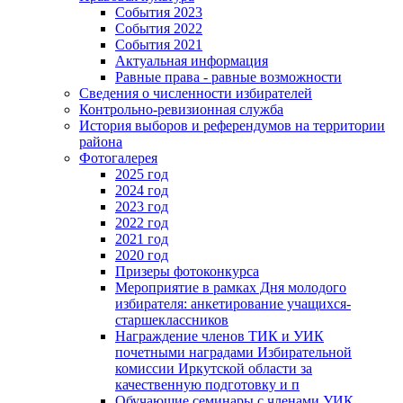
События 2023
События 2022
События 2021
Актуальная информация
Равные права - равные возможности
Сведения о численности избирателей
Контрольно-ревизионная служба
История выборов и референдумов на территории
района
Фотогалерея
2025 год
2024 год
2023 год
2022 год
2021 год
2020 год
Призеры фотоконкурса
Мероприятие в рамках Дня молодого
избирателя: анкетирование учащихся-
старшеклассников
Награждение членов ТИК и УИК
почетными наградами Избирательной
комиссии Иркутской области за
качественную подготовку и п
Обучающие семинары с членами УИК