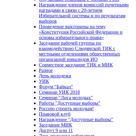
Награждение членов комиссий почетными
наградами в связи с 20-летием
Избирательной системы и по результатам
выборов
Проведение викторины на тему
«Конституция Российской Федерации и
основы избирательного права»
Заседание рабочей группы по
взаимодействию Слюдянской ТИК с
местными отделениями общественных
организаций инвалидов ИО
Совместное заседание ТИК и МИК
Разное
День молодежи
УИК
Форум "Байкал"
Семинар УИК 2018
Семинар "Лига молодых"
Работы "Доступные выборы"
Россию строить молодым!
Правовой клуб
Награждение "Доступные выборы"
Заседание МИК
Диспут 9 или 11
День молодого избирателя