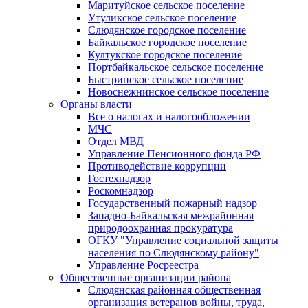
Маритуйское сельское поселение
Утуликское сельское поселение
Слюдянское городское поселение
Байкальское городское поселение
Култукское городское поселение
Портбайкальское сельское поселение
Быстринское сельское поселение
Новоснежнинское сельское поселение
Органы власти
Все о налогах и налогообложении
МЧС
Отдел МВД
Управление Пенсионного фонда РФ
Противодействие коррупции
Гостехнадзор
Роскомнадзор
Государственный пожарный надзор
Западно-Байкальская межрайонная
природоохранная прокуратура
ОГКУ "Управление социальной защиты
населения по Слюдянскому району"
Управление Росреестра
Общественные организации района
Слюдянская районная общественная
организация ветеранов войны, труда,