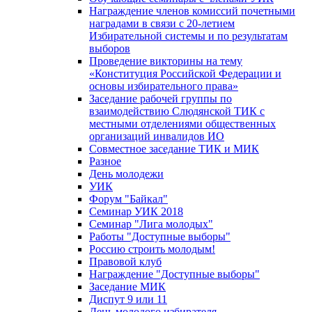
Награждение членов комиссий почетными
наградами в связи с 20-летием
Избирательной системы и по результатам
выборов
Проведение викторины на тему
«Конституция Российской Федерации и
основы избирательного права»
Заседание рабочей группы по
взаимодействию Слюдянской ТИК с
местными отделениями общественных
организаций инвалидов ИО
Совместное заседание ТИК и МИК
Разное
День молодежи
УИК
Форум "Байкал"
Семинар УИК 2018
Семинар "Лига молодых"
Работы "Доступные выборы"
Россию строить молодым!
Правовой клуб
Награждение "Доступные выборы"
Заседание МИК
Диспут 9 или 11
День молодого избирателя