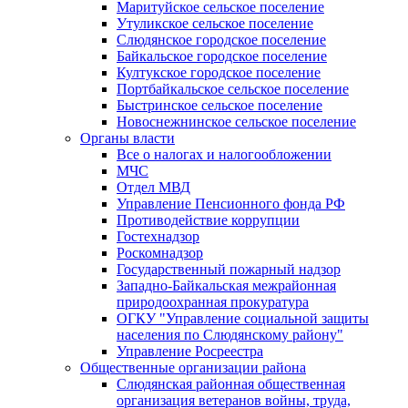
Маритуйское сельское поселение
Утуликское сельское поселение
Слюдянское городское поселение
Байкальское городское поселение
Култукское городское поселение
Портбайкальское сельское поселение
Быстринское сельское поселение
Новоснежнинское сельское поселение
Органы власти
Все о налогах и налогообложении
МЧС
Отдел МВД
Управление Пенсионного фонда РФ
Противодействие коррупции
Гостехнадзор
Роскомнадзор
Государственный пожарный надзор
Западно-Байкальская межрайонная
природоохранная прокуратура
ОГКУ "Управление социальной защиты
населения по Слюдянскому району"
Управление Росреестра
Общественные организации района
Слюдянская районная общественная
организация ветеранов войны, труда,