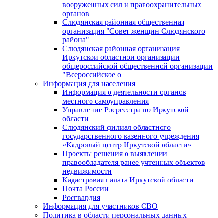
вооруженных сил и правоохранительных
органов
Слюдянская районная общественная
организация "Совет женщин Слюдянского
района"
Слюдянская районная организация
Иркутской областной организации
общероссийской общественной организации
"Всероссийское о
Информация для населения
Информация о деятельности органов
местного самоуправления
Управление Росреестра по Иркутской
области
Слюдянский филиал областного
государственного казенного учреждения
«Кадровый центр Иркутской области»
Проекты решения о выявлении
правообладателя ранее учтенных объектов
недвижимости
Кадастровая палата Иркутской области
Почта России
Росгвардия
Информация для участников СВО
Политика в области персональных данных