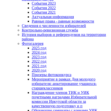
События 2023
События 2022
События 2021
Актуальная информация
Равные права - равные возможности
Сведения о численности избирателей
Контрольно-ревизионная служба
История выборов и референдумов на территории
района
Фотогалерея
2025 год
2024 год
2023 год
2022 год
2021 год
2020 год
Призеры фотоконкурса
Мероприятие в рамках Дня молодого
избирателя: анкетирование учащихся-
старшеклассников
Награждение членов ТИК и УИК
почетными наградами Избирательной
комиссии Иркутской области за
качественную подготовку и п
Обучающие семинары с членами УИК