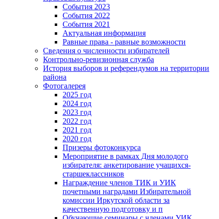
События 2023
События 2022
События 2021
Актуальная информация
Равные права - равные возможности
Сведения о численности избирателей
Контрольно-ревизионная служба
История выборов и референдумов на территории
района
Фотогалерея
2025 год
2024 год
2023 год
2022 год
2021 год
2020 год
Призеры фотоконкурса
Мероприятие в рамках Дня молодого
избирателя: анкетирование учащихся-
старшеклассников
Награждение членов ТИК и УИК
почетными наградами Избирательной
комиссии Иркутской области за
качественную подготовку и п
Обучающие семинары с членами УИК