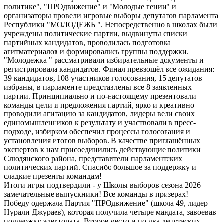
политике", "ПРОдвижение" и "Молодые гении" и
организаторы провели игровые выборы депутатов парламента
Республики "МОЛОДЕЖЬ ". Непосредственно в школах были
учреждены политические партии, выдвинуты списки
партийных кандидатов, проводилась подготовка
агитматериалов и формировались группы поддержки.
"Молодежка " рассматривали избирательные документы и
регистрировала кандидатов. Финал превзошёл все ожидания:
39 кандидатов, 108 участников голосования, 15 депутатов
избраны, в парламенте представлены все 8 заявленных
партии. Принципиально и по-настоящему презентовали
команды цели и предложения партий, ярко и креативно
проводили агитацию за кандидатов, лидеры вели своих
единомышленников к результату и участвовали в пресс-
подходе, избирком обеспечил процессы голосования и
установления итогов выборов. В качестве приглашённых
экспертов к нам присоединились действующие политики
Слюдянского района, представители парламентских
политических партий. Спасибо большое за поддержку и
сладкие презенты командам!
Итоги игры подтвердили - у Школы выборов сезона 2026
замечательные выпускники! Все команды в призерах!
Победу одержала Партия "ПРОдвижение" (школа 49, лидер
Нурали Джураев), которая получила четыре мандата, завоевав
поддержку электората. Второе место и по два депутаских