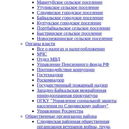
Маритуйское сельское поселение
Утуликское сельское поселение
Слюдянское городское поселение
Байкальское городское поселение
Култукское городское поселение
Портбайкальское сельское поселение
Быстринское сельское поселение
Новоснежнинское сельское поселение
Органы власти
Все о налогах и налогообложении
МЧС
Отдел МВД
Управление Пенсионного фонда РФ
Противодействие коррупции
Гостехнадзор
Роскомнадзор
Государственный пожарный надзор
Западно-Байкальская межрайонная
природоохранная прокуратура
ОГКУ "Управление социальной защиты
населения по Слюдянскому району"
Управление Росреестра
Общественные организации района
Слюдянская районная общественная
организация ветеранов войны, труда,