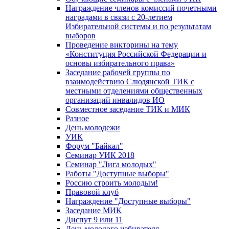
Награждение членов комиссий почетными
наградами в связи с 20-летием
Избирательной системы и по результатам
выборов
Проведение викторины на тему
«Конституция Российской Федерации и
основы избирательного права»
Заседание рабочей группы по
взаимодействию Слюдянской ТИК с
местными отделениями общественных
организаций инвалидов ИО
Совместное заседание ТИК и МИК
Разное
День молодежи
УИК
Форум "Байкал"
Семинар УИК 2018
Семинар "Лига молодых"
Работы "Доступные выборы"
Россию строить молодым!
Правовой клуб
Награждение "Доступные выборы"
Заседание МИК
Диспут 9 или 11
День молодого избирателя