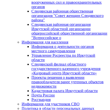
вооруженных сил и правоохранительных
органов
Слюдянская районная общественная
организация "Совет женщин Слюдянского
района"
Слюдянская районная организация
Иркутской областной организации
общероссийской общественной организации
"Всероссийское о
Информация для населения
Информация о деятельности органов
местного самоуправления
Управление Росреестра по Иркутской
области
Слюдянский филиал областного
государственного казенного учреждения
«Кадровый центр Иркутской области»
Проекты решения о выявлении
правообладателя ранее учтенных объектов
недвижимости
Кадастровая палата Иркутской области
Почта России
Росгвардия
Информация для участников СВО
Политика в области персональных данных