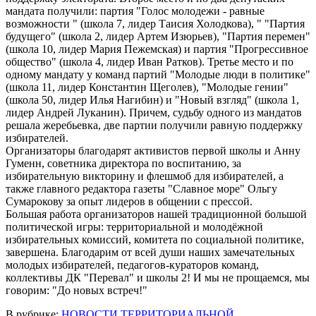
мандата получили: партия "Голос молодежи - равные
возможности " (школа 7, лидер Таисия Холодкова), " "Партия
будущего" (школа 2, лидер Артем Изюрьев), "Партия перемен"
(школа 10, лидер Мария Пежемская) и партия "Прогрессивное
общество" (школа 4, лидер Иван Ратков). Третье место и по
одному мандату у команд партий "Молодые люди в политике"
(школа 11, лидер Константин Щеголев), "Молодые гении"
(школа 50, лидер Илья Нагибин) и "Новый взгляд" (школа 1,
лидер Андрей Луканин). Причем, судьбу одного из мандатов
решала жеребьевка, две партии получили равную поддержку
избирателей.
Организаторы благодарят активистов первой школы и Анну
Гуменн, советника директора по воспитанию, за
избирательную викторину и флешмоб для избирателей, а
также главного редактора газеты "Славное море" Ольгу
Сумарокову за опыт лидеров в общении с прессой.
Большая работа организаторов нашей традиционной большой
политической игры: территориальной и молодёжной
избирательных комиссий, комитета по социальной политике,
завершена. Благодарим от всей души наших замечательных
молодых избирателей, педагогов-кураторов команд,
коллективы ДК "Перевал" и школы 2! И мы не прощаемся, мы
говорим: "До новых встреч!"
В рубрике:
НОВОСТИ ТЕРРИТОРИАЛЬНОЙ