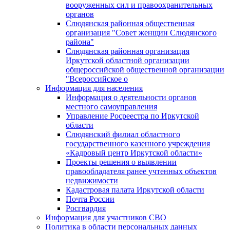
вооруженных сил и правоохранительных
органов
Слюдянская районная общественная
организация "Совет женщин Слюдянского
района"
Слюдянская районная организация
Иркутской областной организации
общероссийской общественной организации
"Всероссийское о
Информация для населения
Информация о деятельности органов
местного самоуправления
Управление Росреестра по Иркутской
области
Слюдянский филиал областного
государственного казенного учреждения
«Кадровый центр Иркутской области»
Проекты решения о выявлении
правообладателя ранее учтенных объектов
недвижимости
Кадастровая палата Иркутской области
Почта России
Росгвардия
Информация для участников СВО
Политика в области персональных данных