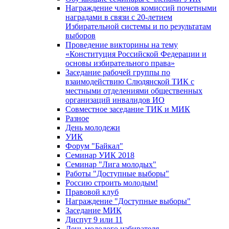
Награждение членов комиссий почетными
наградами в связи с 20-летием
Избирательной системы и по результатам
выборов
Проведение викторины на тему
«Конституция Российской Федерации и
основы избирательного права»
Заседание рабочей группы по
взаимодействию Слюдянской ТИК с
местными отделениями общественных
организаций инвалидов ИО
Совместное заседание ТИК и МИК
Разное
День молодежи
УИК
Форум "Байкал"
Семинар УИК 2018
Семинар "Лига молодых"
Работы "Доступные выборы"
Россию строить молодым!
Правовой клуб
Награждение "Доступные выборы"
Заседание МИК
Диспут 9 или 11
День молодого избирателя