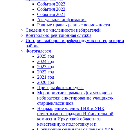
События 2023
События 2022
События 2021
Актуальная информация
Равные права - равные возможности
Сведения о численности избирателей
Контрольно-ревизионная служба
История выборов и референдумов на территории
района
Фотогалерея
2025 год
2024 год
2023 год
2022 год
2021 год
2020 год
Призеры фотоконкурса
Мероприятие в рамках Дня молодого
избирателя: анкетирование учащихся-
старшеклассников
Награждение членов ТИК и УИК
почетными наградами Избирательной
комиссии Иркутской области за
качественную подготовку и п
Обучающие семинары с членами УИК