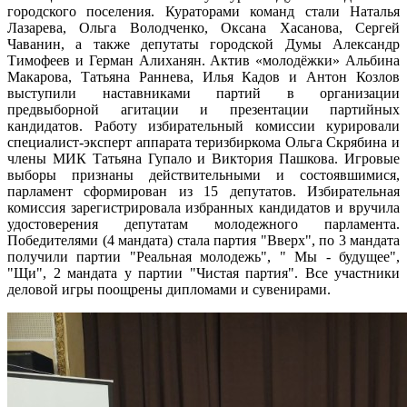
городского поселения. Кураторами команд стали Наталья
Лазарева, Ольга Володченко, Оксана Хасанова, Сергей
Чаванин, а также депутаты городской Думы Александр
Тимофеев и Герман Алиханян. Актив «молодёжки» Альбина
Макарова, Татьяна Раннева, Илья Кадов и Антон Козлов
выступили наставниками партий в организации
предвыборной агитации и презентации партийных
кандидатов. Работу избирательный комиссии курировали
специалист-эксперт аппарата теризбиркома Ольга Скрябина и
члены МИК Татьяна Гупало и Виктория Пашкова. Игровые
выборы признаны действительными и состоявшимися,
парламент сформирован из 15 депутатов. Избирательная
комиссия зарегистрировала избранных кандидатов и вручила
удостоверения депутатам молодежного парламента.
Победителями (4 мандата) стала партия "Вверх", по 3 мандата
получили партии "Реальная молодежь", " Мы - будущее",
"Щи", 2 мандата у партии "Чистая партия". Все участники
деловой игры поощрены дипломами и сувенирами.