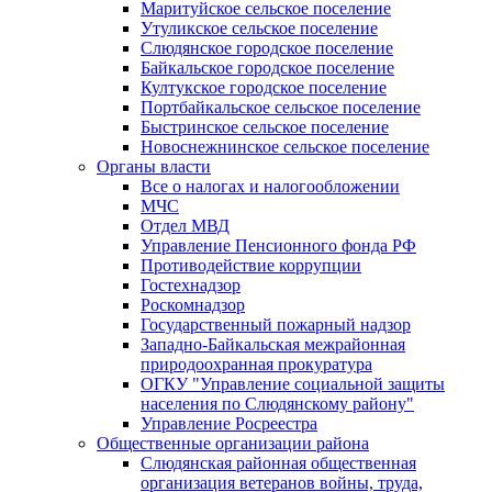
Маритуйское сельское поселение
Утуликское сельское поселение
Слюдянское городское поселение
Байкальское городское поселение
Култукское городское поселение
Портбайкальское сельское поселение
Быстринское сельское поселение
Новоснежнинское сельское поселение
Органы власти
Все о налогах и налогообложении
МЧС
Отдел МВД
Управление Пенсионного фонда РФ
Противодействие коррупции
Гостехнадзор
Роскомнадзор
Государственный пожарный надзор
Западно-Байкальская межрайонная
природоохранная прокуратура
ОГКУ "Управление социальной защиты
населения по Слюдянскому району"
Управление Росреестра
Общественные организации района
Слюдянская районная общественная
организация ветеранов войны, труда,