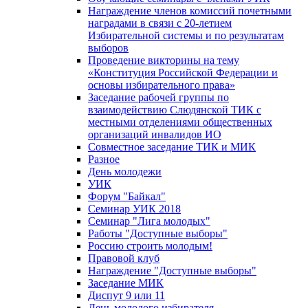
Награждение членов комиссий почетными
наградами в связи с 20-летием
Избирательной системы и по результатам
выборов
Проведение викторины на тему
«Конституция Российской Федерации и
основы избирательного права»
Заседание рабочей группы по
взаимодействию Слюдянской ТИК с
местными отделениями общественных
организаций инвалидов ИО
Совместное заседание ТИК и МИК
Разное
День молодежи
УИК
Форум "Байкал"
Семинар УИК 2018
Семинар "Лига молодых"
Работы "Доступные выборы"
Россию строить молодым!
Правовой клуб
Награждение "Доступные выборы"
Заседание МИК
Диспут 9 или 11
День молодого избирателя