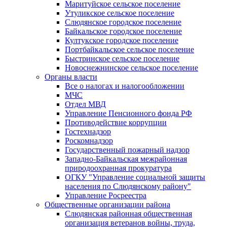
Маритуйское сельское поселение
Утуликское сельское поселение
Слюдянское городское поселение
Байкальское городское поселение
Култукское городское поселение
Портбайкальское сельское поселение
Быстринское сельское поселение
Новоснежнинское сельское поселение
Органы власти
Все о налогах и налогообложении
МЧС
Отдел МВД
Управление Пенсионного фонда РФ
Противодействие коррупции
Гостехнадзор
Роскомнадзор
Государственный пожарный надзор
Западно-Байкальская межрайонная
природоохранная прокуратура
ОГКУ "Управление социальной защиты
населения по Слюдянскому району"
Управление Росреестра
Общественные организации района
Слюдянская районная общественная
организация ветеранов войны, труда,