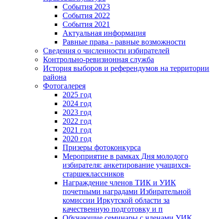
События 2023
События 2022
События 2021
Актуальная информация
Равные права - равные возможности
Сведения о численности избирателей
Контрольно-ревизионная служба
История выборов и референдумов на территории
района
Фотогалерея
2025 год
2024 год
2023 год
2022 год
2021 год
2020 год
Призеры фотоконкурса
Мероприятие в рамках Дня молодого
избирателя: анкетирование учащихся-
старшеклассников
Награждение членов ТИК и УИК
почетными наградами Избирательной
комиссии Иркутской области за
качественную подготовку и п
Обучающие семинары с членами УИК