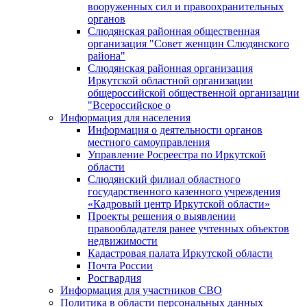
вооруженных сил и правоохранительных
органов
Слюдянская районная общественная
организация "Совет женщин Слюдянского
района"
Слюдянская районная организация
Иркутской областной организации
общероссийской общественной организации
"Всероссийское о
Информация для населения
Информация о деятельности органов
местного самоуправления
Управление Росреестра по Иркутской
области
Слюдянский филиал областного
государственного казенного учреждения
«Кадровый центр Иркутской области»
Проекты решения о выявлении
правообладателя ранее учтенных объектов
недвижимости
Кадастровая палата Иркутской области
Почта России
Росгвардия
Информация для участников СВО
Политика в области персональных данных