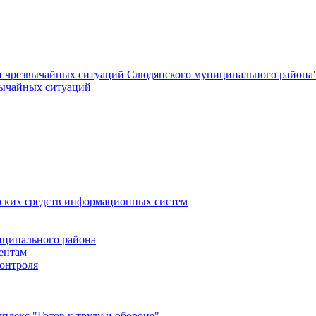
и чрезвычайных ситуаций Слюдянского муниципального района
вычайных ситуаций
еских средств информационных систем
ципального района
ентам
онтроля
лекс "Готов к труду и обороне"