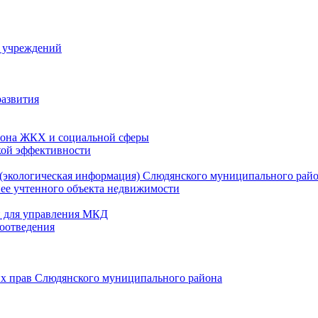
й учреждений
развития
зона ЖКХ и социальной сферы
кой эффективности
(экологическая информация) Слюдянского муниципального рай
нее учтенного объекта недвижимости
и для управления МКД
оотведения
их прав Слюдянского муниципального района