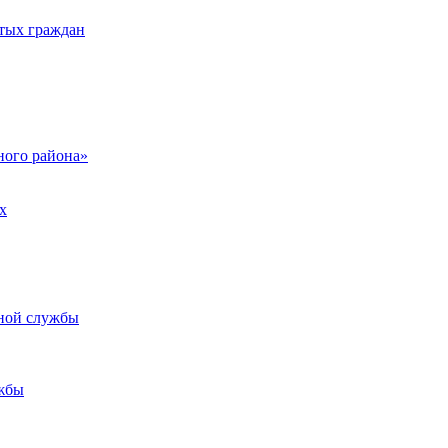
тых граждан
ого района»
х
ьной службы
жбы