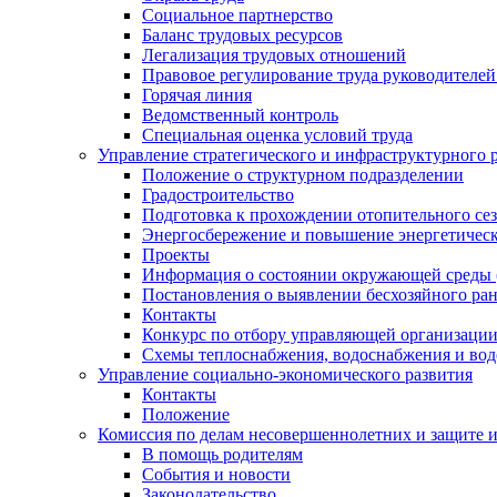
Социальное партнерство
Баланс трудовых ресурсов
Легализация трудовых отношений
Правовое регулирование труда руководителе
Горячая линия
Ведомственный контроль
Специальная оценка условий труда
Управление стратегического и инфраструктурного 
Положение о структурном подразделении
Градостроительство
Подготовка к прохождении отопительного се
Энергосбережение и повышение энергетичес
Проекты
Информация о состоянии окружающей среды 
Постановления о выявлении бесхозяйного ра
Контакты
Конкурс по отбору управляющей организаци
Схемы теплоснабжения, водоснабжения и вод
Управление социально-экономического развития
Контакты
Положение
Комиссия по делам несовершеннолетних и защите 
В помощь родителям
События и новости
Законодательство