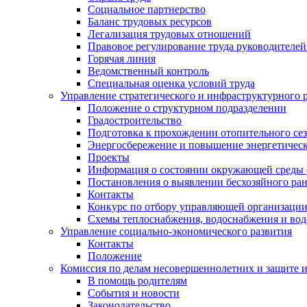
Социальное партнерство
Баланс трудовых ресурсов
Легализация трудовых отношений
Правовое регулирование труда руководителе
Горячая линия
Ведомственный контроль
Специальная оценка условий труда
Управление стратегического и инфраструктурного 
Положение о структурном подразделении
Градостроительство
Подготовка к прохождении отопительного се
Энергосбережение и повышение энергетичес
Проекты
Информация о состоянии окружающей среды 
Постановления о выявлении бесхозяйного ра
Контакты
Конкурс по отбору управляющей организаци
Схемы теплоснабжения, водоснабжения и вод
Управление социально-экономического развития
Контакты
Положение
Комиссия по делам несовершеннолетних и защите 
В помощь родителям
События и новости
Законодательство