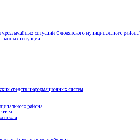
и чрезвычайных ситуаций Слюдянского муниципального района
вычайных ситуаций
еских средств информационных систем
ципального района
ентам
онтроля
лекс "Готов к труду и обороне"