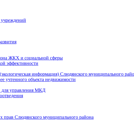
й учреждений
развития
зона ЖКХ и социальной сферы
кой эффективности
(экологическая информация) Слюдянского муниципального рай
нее учтенного объекта недвижимости
и для управления МКД
оотведения
их прав Слюдянского муниципального района