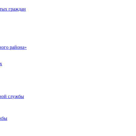
тых граждан
ого района»
х
ьной службы
жбы