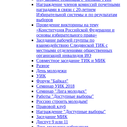
Награждение членов комиссий почетными
наградами в связи с 20-летием
Избирательной системы и по результатам
выборов
Проведение викторины на тему
«Конституция Российской Федерации и
основы избирательного права»
Заседание рабочей группы по
взаимодействию Слюдянской ТИК с
местными отделениями общественных
организаций инвалидов ИО
Совместное заседание ТИК и МИК
Разное
День молодежи
УИК
Форум "Байкал"
Семинар УИК 2018
Семинар "Лига молодых"
Работы "Доступные выборы"
Россию строить молодым!
Правовой клуб
Награждение "Доступные выборы"
Заседание МИК
Диспут 9 или 11
День молодого избирателя