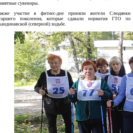
амятные сувениры.
акже участие в фитнес-дне приняли жители Слюдянки
таршего поколения, которые сдавали норматив ГТО по
кандинавской (северной) ходьбе.