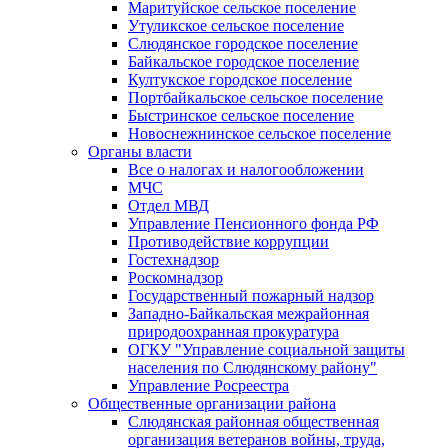
Маритуйское сельское поселение
Утуликское сельское поселение
Слюдянское городское поселение
Байкальское городское поселение
Култукское городское поселение
Портбайкальское сельское поселение
Быстринское сельское поселение
Новоснежнинское сельское поселение
Органы власти
Все о налогах и налогообложении
МЧС
Отдел МВД
Управление Пенсионного фонда РФ
Противодействие коррупции
Гостехнадзор
Роскомнадзор
Государственный пожарный надзор
Западно-Байкальская межрайонная
природоохранная прокуратура
ОГКУ "Управление социальной защиты
населения по Слюдянскому району"
Управление Росреестра
Общественные организации района
Слюдянская районная общественная
организация ветеранов войны, труда,