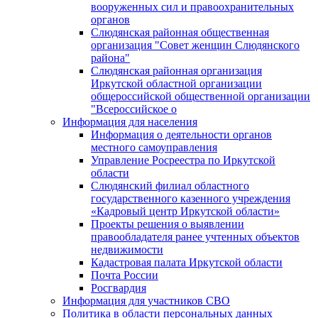
вооруженных сил и правоохранительных
органов
Слюдянская районная общественная
организация "Совет женщин Слюдянского
района"
Слюдянская районная организация
Иркутской областной организации
общероссийской общественной организации
"Всероссийское о
Информация для населения
Информация о деятельности органов
местного самоуправления
Управление Росреестра по Иркутской
области
Слюдянский филиал областного
государственного казенного учреждения
«Кадровый центр Иркутской области»
Проекты решения о выявлении
правообладателя ранее учтенных объектов
недвижимости
Кадастровая палата Иркутской области
Почта России
Росгвардия
Информация для участников СВО
Политика в области персональных данных