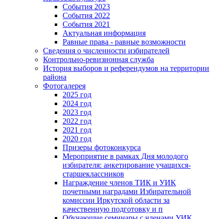
События 2023
События 2022
События 2021
Актуальная информация
Равные права - равные возможности
Сведения о численности избирателей
Контрольно-ревизионная служба
История выборов и референдумов на территории
района
Фотогалерея
2025 год
2024 год
2023 год
2022 год
2021 год
2020 год
Призеры фотоконкурса
Мероприятие в рамках Дня молодого
избирателя: анкетирование учащихся-
старшеклассников
Награждение членов ТИК и УИК
почетными наградами Избирательной
комиссии Иркутской области за
качественную подготовку и п
Обучающие семинары с членами УИК