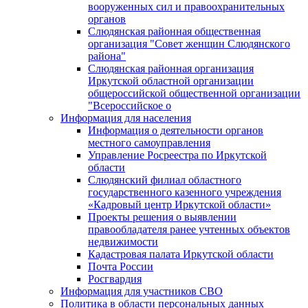
вооруженных сил и правоохранительных
органов
Слюдянская районная общественная
организация "Совет женщин Слюдянского
района"
Слюдянская районная организация
Иркутской областной организации
общероссийской общественной организации
"Всероссийское о
Информация для населения
Информация о деятельности органов
местного самоуправления
Управление Росреестра по Иркутской
области
Слюдянский филиал областного
государственного казенного учреждения
«Кадровый центр Иркутской области»
Проекты решения о выявлении
правообладателя ранее учтенных объектов
недвижимости
Кадастровая палата Иркутской области
Почта России
Росгвардия
Информация для участников СВО
Политика в области персональных данных