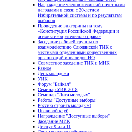
Награждение членов комиссий почетными
наградами в связи с 20-летием
Избирательной системы и по результатам
выборов
Проведение викторины на тему
«Конституция Российской Федерации и
основы избирательного права»
Заседание рабочей группы по
взаимодействию Слюдянской ТИК с
местными отделениями общественных
организаций инвалидов ИО
Совместное заседание ТИК и МИК
Разное
День молодежи
УИК
Форум "Байкал"
Семинар УИК 2018
Семинар "Лига молодых"
Работы "Доступные выборы"
Россию строить молодым!
Правовой клуб
Награждение "Доступные выборы"
Заседание МИК
Диспут 9 или 11
День молодого избирателя