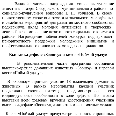
Важной
частью
награждения
стало
выступление
заместителя
мэра
Слюдянского
муниципального
района
по
социально‑культурным
вопросам
Т.
Н.
Усачёвой.
В
своём
приветственном
слове
она
отметила
значимость
молодёжных
и
семейных
мероприятий
для
развития
местного
сообщества,
подчеркнула
вклад
молодых
активистов
и
творческих
деятелей
в
формирование
позитивного
социального
климата
в
районе.
Награждение победителей конкурса подчёркивает
приоритетность поддержки молодёжных инициатив и
профессионального становления молодых специалистов.
Выставка‑дефиле «Зоошоу» и квест «Поймай удачу»
В развлекательной части программы состоялись
выставка‑дефиле домашних животных «Зоошоу» и игровой
квест «Поймай удачу».
В «Зоошоу» приняли участие 18 владельцев домашних
животных. В рамках мероприятия каждый участник
представил своего питомца, продемонстрировав его
индивидуальные особенности в ходе дефиле. По итогам
выставки всем хозяевам вручены удостоверения участника
выставки‑дефиле «Зоошоу», а животным — памятные медали.
Квест «Поймай удачу» предусматривал поиск спрятанных