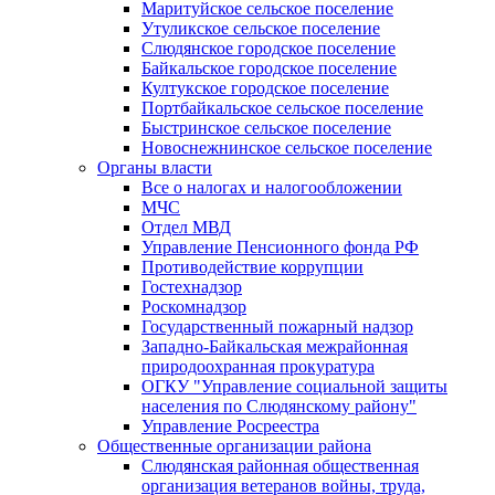
Маритуйское сельское поселение
Утуликское сельское поселение
Слюдянское городское поселение
Байкальское городское поселение
Култукское городское поселение
Портбайкальское сельское поселение
Быстринское сельское поселение
Новоснежнинское сельское поселение
Органы власти
Все о налогах и налогообложении
МЧС
Отдел МВД
Управление Пенсионного фонда РФ
Противодействие коррупции
Гостехнадзор
Роскомнадзор
Государственный пожарный надзор
Западно-Байкальская межрайонная
природоохранная прокуратура
ОГКУ "Управление социальной защиты
населения по Слюдянскому району"
Управление Росреестра
Общественные организации района
Слюдянская районная общественная
организация ветеранов войны, труда,