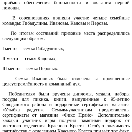
приёмов обеспечения безопасности и оказания первой
помощи.
В соревнованиях приняли участие четыре семейные
команды: Гибадулины, Ивановы, Кадовы и Перовы.
По итогам состязаний призовые места распределились
следующим образом:
I место — семья Гибадулиных;
II место — семья Кадовых;
III место — семья Перовых.
Семья Ивановых была отмечена за проявленные
целеустремлённость и командный дух.
Победителям были вручены дипломы, медали, наборы
посуды для пикнка, книги, выпущенные к 95-летию
Слюдянского района и подарочные сертификаты магазина
«Улыбка радуги». Семьям‑участникам предоставлены
сертификаты от магазина «Фикс Прайс». Дополнительно
каждый участник игры получил памятный подарок от
местного отделения Красного Креста. Особую значимость
партнёрству с отделением Красного Креста придаёт тот факт,