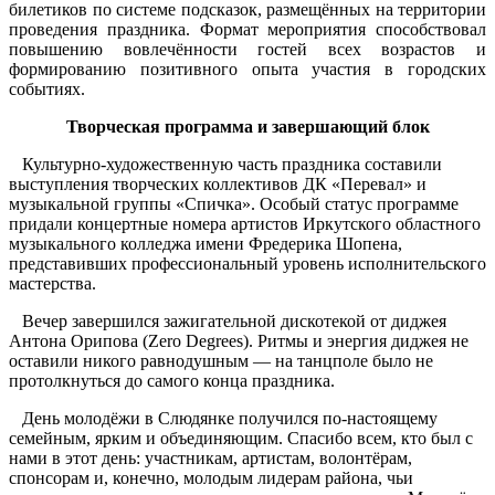
билетиков по системе подсказок, размещённых на территории
проведения праздника. Формат мероприятия способствовал
повышению вовлечённости гостей всех возрастов и
формированию позитивного опыта участия в городских
событиях.
Творческая программа и завершающий блок
Культурно‑художественную часть праздника составили
выступления творческих коллективов ДК «Перевал» и
музыкальной группы «Спичка». Особый статус программе
придали концертные номера артистов Иркутского областного
музыкального колледжа имени Фредерика Шопена,
представивших профессиональный уровень исполнительского
мастерства.
Вечер
завершился
зажигательной
дискотекой
от
диджея
Антона
Орипова
(Zero
Degrees).
Ритмы
и
энергия
диджея
не
оставили
никого
равнодушным
— на
танцполе
было
не
протолкнуться
до
самого
конца
праздника.
День
молодёжи
в
Слюдянке
получился
по-настоящему
семейным,
ярким
и
объединяющим.
Спасибо
всем,
кто
был
с
нами
в
этот
день:
участникам,
артистам,
волонтёрам,
спонсорам
и,
конечно,
молодым
лидерам
района,
чьи