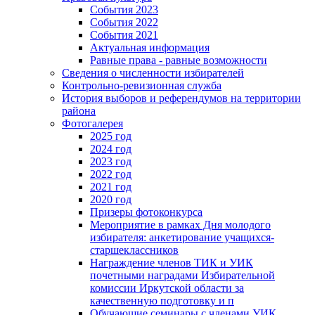
События 2023
События 2022
События 2021
Актуальная информация
Равные права - равные возможности
Сведения о численности избирателей
Контрольно-ревизионная служба
История выборов и референдумов на территории
района
Фотогалерея
2025 год
2024 год
2023 год
2022 год
2021 год
2020 год
Призеры фотоконкурса
Мероприятие в рамках Дня молодого
избирателя: анкетирование учащихся-
старшеклассников
Награждение членов ТИК и УИК
почетными наградами Избирательной
комиссии Иркутской области за
качественную подготовку и п
Обучающие семинары с членами УИК