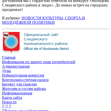
достижения
мы
с
гордостью
отметили
на
конкурсе
«Молодёжь
Слюдянского
района
в
лицах».
До
новых
встреч
на
городских
праздниках!
В рубрике:
НОВОСТИ КУЛЬТУРЫ, СПОРТА И
МОЛОДЁЖНОЙ ПОЛИТИКИ
Главная
Информация по защите прав потребителей
Администрация
Дума
Избирательная комиссия
Контрольно-счетная палата
Бюджет для граждан
Жителям и гостям района
Информационная
Карта сайта
Новости
Версия для слабовидящих