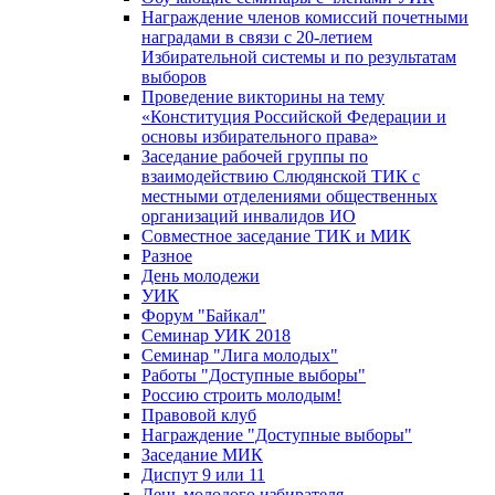
Награждение членов комиссий почетными
наградами в связи с 20-летием
Избирательной системы и по результатам
выборов
Проведение викторины на тему
«Конституция Российской Федерации и
основы избирательного права»
Заседание рабочей группы по
взаимодействию Слюдянской ТИК с
местными отделениями общественных
организаций инвалидов ИО
Совместное заседание ТИК и МИК
Разное
День молодежи
УИК
Форум "Байкал"
Семинар УИК 2018
Семинар "Лига молодых"
Работы "Доступные выборы"
Россию строить молодым!
Правовой клуб
Награждение "Доступные выборы"
Заседание МИК
Диспут 9 или 11
День молодого избирателя