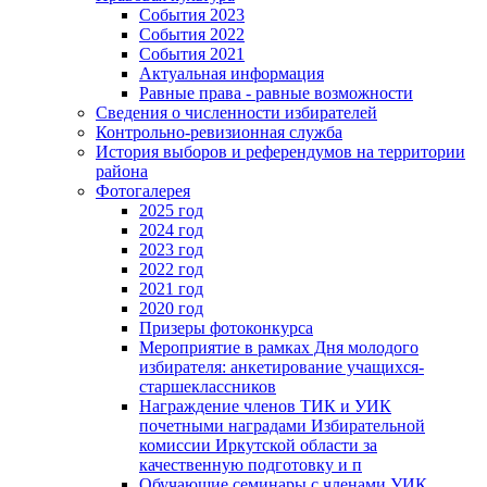
События 2023
События 2022
События 2021
Актуальная информация
Равные права - равные возможности
Сведения о численности избирателей
Контрольно-ревизионная служба
История выборов и референдумов на территории
района
Фотогалерея
2025 год
2024 год
2023 год
2022 год
2021 год
2020 год
Призеры фотоконкурса
Мероприятие в рамках Дня молодого
избирателя: анкетирование учащихся-
старшеклассников
Награждение членов ТИК и УИК
почетными наградами Избирательной
комиссии Иркутской области за
качественную подготовку и п
Обучающие семинары с членами УИК