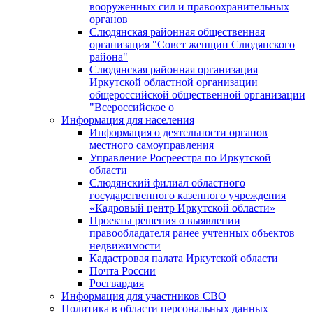
вооруженных сил и правоохранительных
органов
Слюдянская районная общественная
организация "Совет женщин Слюдянского
района"
Слюдянская районная организация
Иркутской областной организации
общероссийской общественной организации
"Всероссийское о
Информация для населения
Информация о деятельности органов
местного самоуправления
Управление Росреестра по Иркутской
области
Слюдянский филиал областного
государственного казенного учреждения
«Кадровый центр Иркутской области»
Проекты решения о выявлении
правообладателя ранее учтенных объектов
недвижимости
Кадастровая палата Иркутской области
Почта России
Росгвардия
Информация для участников СВО
Политика в области персональных данных