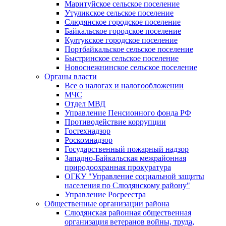
Маритуйское сельское поселение
Утуликское сельское поселение
Слюдянское городское поселение
Байкальское городское поселение
Култукское городское поселение
Портбайкальское сельское поселение
Быстринское сельское поселение
Новоснежнинское сельское поселение
Органы власти
Все о налогах и налогообложении
МЧС
Отдел МВД
Управление Пенсионного фонда РФ
Противодействие коррупции
Гостехнадзор
Роскомнадзор
Государственный пожарный надзор
Западно-Байкальская межрайонная
природоохранная прокуратура
ОГКУ "Управление социальной защиты
населения по Слюдянскому району"
Управление Росреестра
Общественные организации района
Слюдянская районная общественная
организация ветеранов войны, труда,