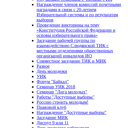
Награждение членов комиссий почетными
наградами в связи с 20-летием
Избирательной системы и по результатам
выборов
Проведение викторины на тему
«Конституция Российской Федерации и
основы избирательного права»
Заседание рабочей группы по
взаимодействию Слюдянской ТИК с
местными отделениями общественных
организаций инвалидов ИО
Совместное заседание ТИК и МИК
Разное
День молодежи
УИК
Форум "Байкал"
Семинар УИК 2018
Семинар "Лига молодых"
Работы "Доступные выборы"
Россию строить молодым!
Правовой клуб
Награждение "Доступные выборы"
Заседание МИК
Диспут 9 или 11
День молодого избирателя