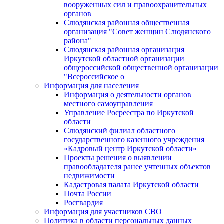
вооруженных сил и правоохранительных
органов
Слюдянская районная общественная
организация "Совет женщин Слюдянского
района"
Слюдянская районная организация
Иркутской областной организации
общероссийской общественной организации
"Всероссийское о
Информация для населения
Информация о деятельности органов
местного самоуправления
Управление Росреестра по Иркутской
области
Слюдянский филиал областного
государственного казенного учреждения
«Кадровый центр Иркутской области»
Проекты решения о выявлении
правообладателя ранее учтенных объектов
недвижимости
Кадастровая палата Иркутской области
Почта России
Росгвардия
Информация для участников СВО
Политика в области персональных данных