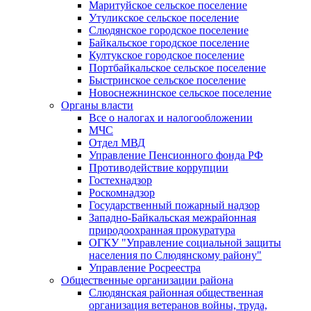
Маритуйское сельское поселение
Утуликское сельское поселение
Слюдянское городское поселение
Байкальское городское поселение
Култукское городское поселение
Портбайкальское сельское поселение
Быстринское сельское поселение
Новоснежнинское сельское поселение
Органы власти
Все о налогах и налогообложении
МЧС
Отдел МВД
Управление Пенсионного фонда РФ
Противодействие коррупции
Гостехнадзор
Роскомнадзор
Государственный пожарный надзор
Западно-Байкальская межрайонная
природоохранная прокуратура
ОГКУ "Управление социальной защиты
населения по Слюдянскому району"
Управление Росреестра
Общественные организации района
Слюдянская районная общественная
организация ветеранов войны, труда,