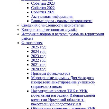
События 2023
События 2022
События 2021
Актуальная информация
Равные права - равные возможности
Сведения о численности избирателей
Контрольно-ревизионная служба
История выборов и референдумов на территории
района
Фотогалерея
2025 год
2024 год
2023 год
2022 год
2021 год
2020 год
Призеры фотоконкурса
Мероприятие в рамках Дня молодого
избирателя: анкетирование учащихся-
старшеклассников
Награждение членов ТИК и УИК
почетными наградами Избирательной
комиссии Иркутской области за
качественную подготовку и п
Обучающие семинары с членами УИК