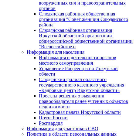
вооруженных сил и правоохранительных
органов
Слюдянская районная общественная
организация "Совет женщин Слюдянского
района"
Слюдянская районная организация
Иркутской областной организации
общероссийской общественной организации
"Всероссийское о
Информация для населения
Информация о деятельности органов
местного самоуправления
Управление Росреестра по Иркутской
области
Слюдянский филиал областного
государственного казенного учреждения
«Кадровый центр Иркутской области»
Проекты решения о выявлении
правообладателя ранее учтенных объектов
недвижимости
Кадастровая палата Иркутской области
Почта России
Росгвардия
Информация для участников СВО
Политика в области персональных данных