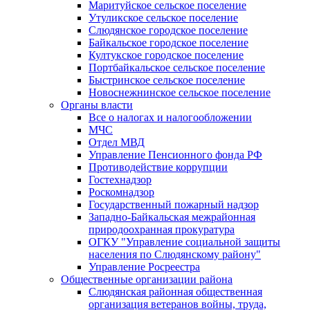
Маритуйское сельское поселение
Утуликское сельское поселение
Слюдянское городское поселение
Байкальское городское поселение
Култукское городское поселение
Портбайкальское сельское поселение
Быстринское сельское поселение
Новоснежнинское сельское поселение
Органы власти
Все о налогах и налогообложении
МЧС
Отдел МВД
Управление Пенсионного фонда РФ
Противодействие коррупции
Гостехнадзор
Роскомнадзор
Государственный пожарный надзор
Западно-Байкальская межрайонная
природоохранная прокуратура
ОГКУ "Управление социальной защиты
населения по Слюдянскому району"
Управление Росреестра
Общественные организации района
Слюдянская районная общественная
организация ветеранов войны, труда,