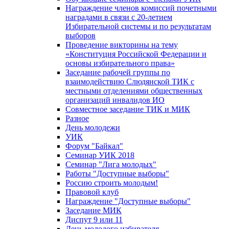
Награждение членов комиссий почетными
наградами в связи с 20-летием
Избирательной системы и по результатам
выборов
Проведение викторины на тему
«Конституция Российской Федерации и
основы избирательного права»
Заседание рабочей группы по
взаимодействию Слюдянской ТИК с
местными отделениями общественных
организаций инвалидов ИО
Совместное заседание ТИК и МИК
Разное
День молодежи
УИК
Форум "Байкал"
Семинар УИК 2018
Семинар "Лига молодых"
Работы "Доступные выборы"
Россию строить молодым!
Правовой клуб
Награждение "Доступные выборы"
Заседание МИК
Диспут 9 или 11
День молодого избирателя