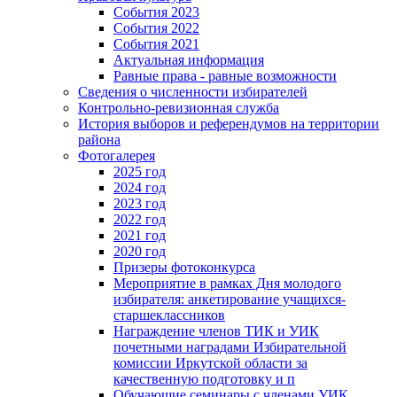
События 2023
События 2022
События 2021
Актуальная информация
Равные права - равные возможности
Сведения о численности избирателей
Контрольно-ревизионная служба
История выборов и референдумов на территории
района
Фотогалерея
2025 год
2024 год
2023 год
2022 год
2021 год
2020 год
Призеры фотоконкурса
Мероприятие в рамках Дня молодого
избирателя: анкетирование учащихся-
старшеклассников
Награждение членов ТИК и УИК
почетными наградами Избирательной
комиссии Иркутской области за
качественную подготовку и п
Обучающие семинары с членами УИК