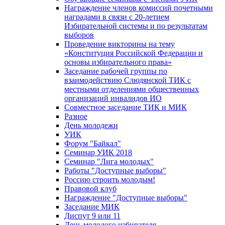
Награждение членов комиссий почетными
наградами в связи с 20-летием
Избирательной системы и по результатам
выборов
Проведение викторины на тему
«Конституция Российской Федерации и
основы избирательного права»
Заседание рабочей группы по
взаимодействию Слюдянской ТИК с
местными отделениями общественных
организаций инвалидов ИО
Совместное заседание ТИК и МИК
Разное
День молодежи
УИК
Форум "Байкал"
Семинар УИК 2018
Семинар "Лига молодых"
Работы "Доступные выборы"
Россию строить молодым!
Правовой клуб
Награждение "Доступные выборы"
Заседание МИК
Диспут 9 или 11
День молодого избирателя