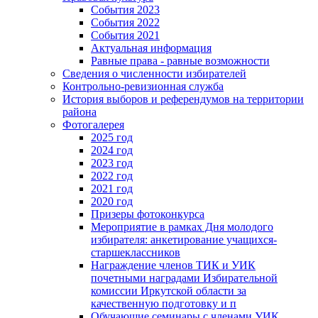
События 2023
События 2022
События 2021
Актуальная информация
Равные права - равные возможности
Сведения о численности избирателей
Контрольно-ревизионная служба
История выборов и референдумов на территории
района
Фотогалерея
2025 год
2024 год
2023 год
2022 год
2021 год
2020 год
Призеры фотоконкурса
Мероприятие в рамках Дня молодого
избирателя: анкетирование учащихся-
старшеклассников
Награждение членов ТИК и УИК
почетными наградами Избирательной
комиссии Иркутской области за
качественную подготовку и п
Обучающие семинары с членами УИК