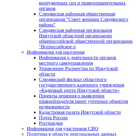
вооруженных сил и правоохранительных
органов
Слюдянская районная общественная
организация "Совет женщин Слюдянского
района"
Слюдянская районная организация
Иркутской областной организации
общероссийской общественной организации
"Всероссийское о
Информация для населения
Информация о деятельности органов
местного самоуправления
Управление Росреестра по Иркутской
области
Слюдянский филиал областного
государственного казенного учреждения
«Кадровый центр Иркутской области»
Проекты решения о выявлении
правообладателя ранее учтенных объектов
недвижимости
Кадастровая палата Иркутской области
Почта России
Росгвардия
Информация для участников СВО
Политика в области персональных данных