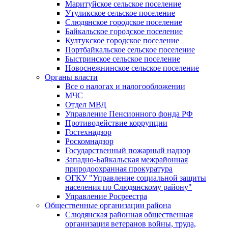
Маритуйское сельское поселение
Утуликское сельское поселение
Слюдянское городское поселение
Байкальское городское поселение
Култукское городское поселение
Портбайкальское сельское поселение
Быстринское сельское поселение
Новоснежнинское сельское поселение
Органы власти
Все о налогах и налогообложении
МЧС
Отдел МВД
Управление Пенсионного фонда РФ
Противодействие коррупции
Гостехнадзор
Роскомнадзор
Государственный пожарный надзор
Западно-Байкальская межрайонная
природоохранная прокуратура
ОГКУ "Управление социальной защиты
населения по Слюдянскому району"
Управление Росреестра
Общественные организации района
Слюдянская районная общественная
организация ветеранов войны, труда,