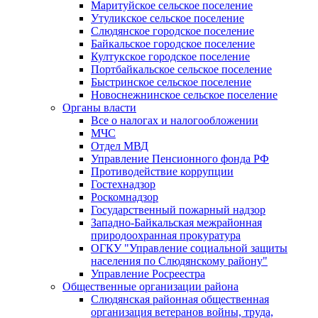
Маритуйское сельское поселение
Утуликское сельское поселение
Слюдянское городское поселение
Байкальское городское поселение
Култукское городское поселение
Портбайкальское сельское поселение
Быстринское сельское поселение
Новоснежнинское сельское поселение
Органы власти
Все о налогах и налогообложении
МЧС
Отдел МВД
Управление Пенсионного фонда РФ
Противодействие коррупции
Гостехнадзор
Роскомнадзор
Государственный пожарный надзор
Западно-Байкальская межрайонная
природоохранная прокуратура
ОГКУ "Управление социальной защиты
населения по Слюдянскому району"
Управление Росреестра
Общественные организации района
Слюдянская районная общественная
организация ветеранов войны, труда,