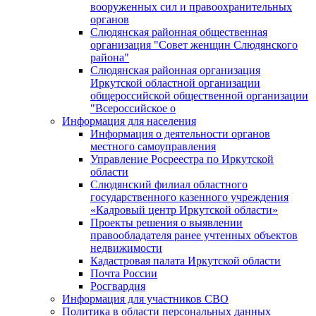
вооруженных сил и правоохранительных
органов
Слюдянская районная общественная
организация "Совет женщин Слюдянского
района"
Слюдянская районная организация
Иркутской областной организации
общероссийской общественной организации
"Всероссийское о
Информация для населения
Информация о деятельности органов
местного самоуправления
Управление Росреестра по Иркутской
области
Слюдянский филиал областного
государственного казенного учреждения
«Кадровый центр Иркутской области»
Проекты решения о выявлении
правообладателя ранее учтенных объектов
недвижимости
Кадастровая палата Иркутской области
Почта России
Росгвардия
Информация для участников СВО
Политика в области персональных данных