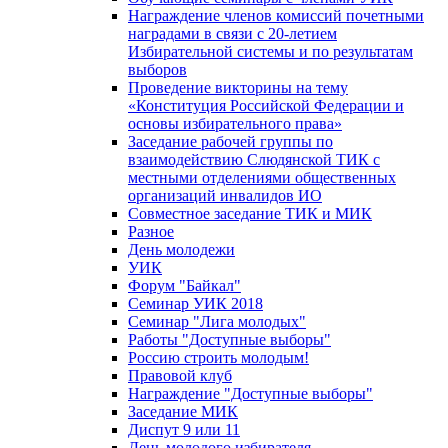
Награждение членов комиссий почетными
наградами в связи с 20-летием
Избирательной системы и по результатам
выборов
Проведение викторины на тему
«Конституция Российской Федерации и
основы избирательного права»
Заседание рабочей группы по
взаимодействию Слюдянской ТИК с
местными отделениями общественных
организаций инвалидов ИО
Совместное заседание ТИК и МИК
Разное
День молодежи
УИК
Форум "Байкал"
Семинар УИК 2018
Семинар "Лига молодых"
Работы "Доступные выборы"
Россию строить молодым!
Правовой клуб
Награждение "Доступные выборы"
Заседание МИК
Диспут 9 или 11
День молодого избирателя