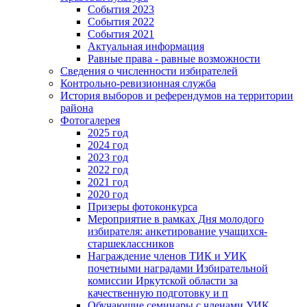
События 2023
События 2022
События 2021
Актуальная информация
Равные права - равные возможности
Сведения о численности избирателей
Контрольно-ревизионная служба
История выборов и референдумов на территории
района
Фотогалерея
2025 год
2024 год
2023 год
2022 год
2021 год
2020 год
Призеры фотоконкурса
Мероприятие в рамках Дня молодого
избирателя: анкетирование учащихся-
старшеклассников
Награждение членов ТИК и УИК
почетными наградами Избирательной
комиссии Иркутской области за
качественную подготовку и п
Обучающие семинары с членами УИК