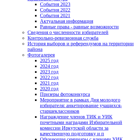
События 2023
События 2022
События 2021
Актуальная информация
Равные права - равные возможности
Сведения о численности избирателей
Контрольно-ревизионная служба
История выборов и референдумов на территории
района
Фотогалерея
2025 год
2024 год
2023 год
2022 год
2021 год
2020 год
Призеры фотоконкурса
Мероприятие в рамках Дня молодого
избирателя: анкетирование учащихся-
старшеклассников
Награждение членов ТИК и УИК
почетными наградами Избирательной
комиссии Иркутской области за
качественную подготовку и п
Обучающие семинары с членами УИК