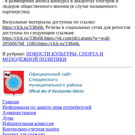
- в размещении анонса конкурса в аккаунтах блогеров и
лидеров общественного мнения (в случае налаженного
партнерства).
Визуальные материалы доступны по ссылке:
https://clck.ru/338s6h.
Релизы в социальных сетях для репостов
доступны по следующим ссылкам:
https://clck.ru/338s6h.
https://vk.com/pfci.grants?w=wall-
205606768_11861
https://clck.ru/338s6h.
В рубрике:
НОВОСТИ КУЛЬТУРЫ, СПОРТА И
МОЛОДЁЖНОЙ ПОЛИТИКИ
Главная
Информация по защите прав потребителей
Администрация
Дума
Избирательная комиссия
Контрольно-счетная палата
Бюджет для граждан