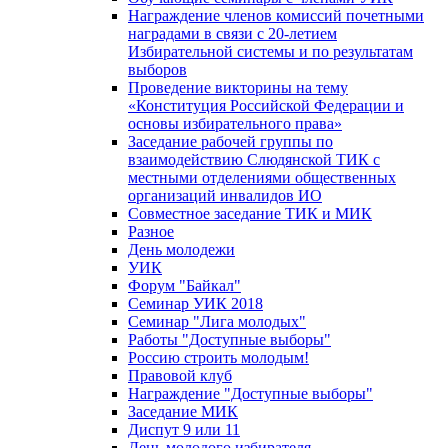
Награждение членов комиссий почетными
наградами в связи с 20-летием
Избирательной системы и по результатам
выборов
Проведение викторины на тему
«Конституция Российской Федерации и
основы избирательного права»
Заседание рабочей группы по
взаимодействию Слюдянской ТИК с
местными отделениями общественных
организаций инвалидов ИО
Совместное заседание ТИК и МИК
Разное
День молодежи
УИК
Форум "Байкал"
Семинар УИК 2018
Семинар "Лига молодых"
Работы "Доступные выборы"
Россию строить молодым!
Правовой клуб
Награждение "Доступные выборы"
Заседание МИК
Диспут 9 или 11
День молодого избирателя