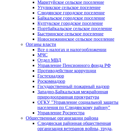
Маритуйское сельское поселение
Утуликское сельское поселение
Слюдянское городское поселение
Байкальское городское поселение
Култукское городское поселение
Портбайкальское сельское поселение
Быстринское сельское поселение
Новоснежнинское сельское поселение
Органы власти
Все о налогах и налогообложении
МЧС
Отдел МВД
Управление Пенсионного фонда РФ
Противодействие коррупции
Гостехнадзор
Роскомнадзор
Государственный пожарный надзор
Западно-Байкальская межрайонная
природоохранная прокуратура
ОГКУ "Управление социальной защиты
населения по Слюдянскому району"
Управление Росреестра
Общественные организации района
Слюдянская районная общественная
организация ветеранов войны, труда,