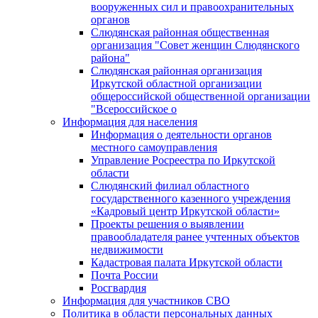
вооруженных сил и правоохранительных
органов
Слюдянская районная общественная
организация "Совет женщин Слюдянского
района"
Слюдянская районная организация
Иркутской областной организации
общероссийской общественной организации
"Всероссийское о
Информация для населения
Информация о деятельности органов
местного самоуправления
Управление Росреестра по Иркутской
области
Слюдянский филиал областного
государственного казенного учреждения
«Кадровый центр Иркутской области»
Проекты решения о выявлении
правообладателя ранее учтенных объектов
недвижимости
Кадастровая палата Иркутской области
Почта России
Росгвардия
Информация для участников СВО
Политика в области персональных данных