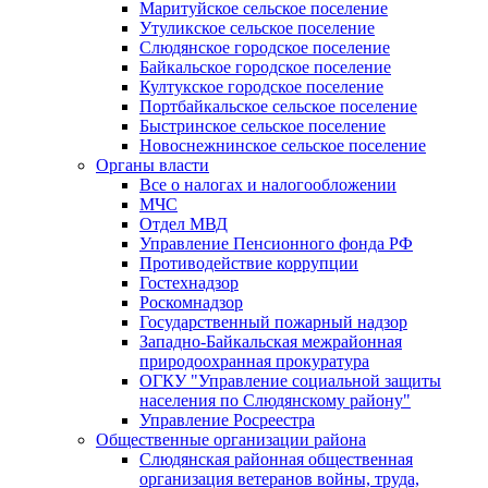
Маритуйское сельское поселение
Утуликское сельское поселение
Слюдянское городское поселение
Байкальское городское поселение
Култукское городское поселение
Портбайкальское сельское поселение
Быстринское сельское поселение
Новоснежнинское сельское поселение
Органы власти
Все о налогах и налогообложении
МЧС
Отдел МВД
Управление Пенсионного фонда РФ
Противодействие коррупции
Гостехнадзор
Роскомнадзор
Государственный пожарный надзор
Западно-Байкальская межрайонная
природоохранная прокуратура
ОГКУ "Управление социальной защиты
населения по Слюдянскому району"
Управление Росреестра
Общественные организации района
Слюдянская районная общественная
организация ветеранов войны, труда,