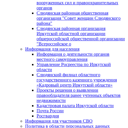
вооруженных сил и правоохранительных
органов
Слюдянская районная общественная
организация "Совет женщин Слюдянского
района"
Слюдянская районная организация
Иркутской областной организации
общероссийской общественной организации
"Всероссийское о
Информация для населения
Информация о деятельности органов
местного самоуправления
Управление Росреестра по Иркутской
области
Слюдянский филиал областного
государственного казенного учреждения
«Кадровый центр Иркутской области»
Проекты решения о выявлении
правообладателя ранее учтенных объектов
недвижимости
Кадастровая палата Иркутской области
Почта России
Росгвардия
Информация для участников СВО
Политика в области персональных данных