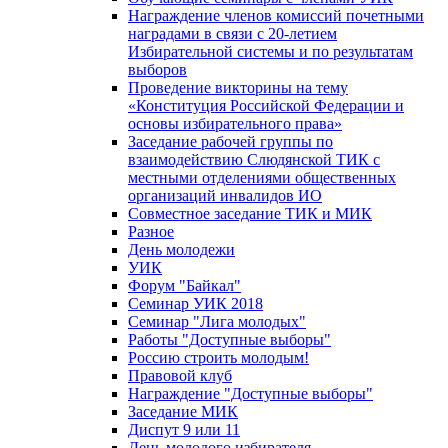
Награждение членов комиссий почетными
наградами в связи с 20-летием
Избирательной системы и по результатам
выборов
Проведение викторины на тему
«Конституция Российской Федерации и
основы избирательного права»
Заседание рабочей группы по
взаимодействию Слюдянской ТИК с
местными отделениями общественных
организаций инвалидов ИО
Совместное заседание ТИК и МИК
Разное
День молодежи
УИК
Форум "Байкал"
Семинар УИК 2018
Семинар "Лига молодых"
Работы "Доступные выборы"
Россию строить молодым!
Правовой клуб
Награждение "Доступные выборы"
Заседание МИК
Диспут 9 или 11
День молодого избирателя