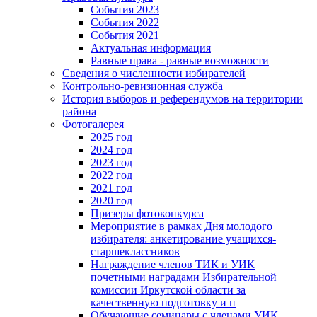
События 2023
События 2022
События 2021
Актуальная информация
Равные права - равные возможности
Сведения о численности избирателей
Контрольно-ревизионная служба
История выборов и референдумов на территории
района
Фотогалерея
2025 год
2024 год
2023 год
2022 год
2021 год
2020 год
Призеры фотоконкурса
Мероприятие в рамках Дня молодого
избирателя: анкетирование учащихся-
старшеклассников
Награждение членов ТИК и УИК
почетными наградами Избирательной
комиссии Иркутской области за
качественную подготовку и п
Обучающие семинары с членами УИК