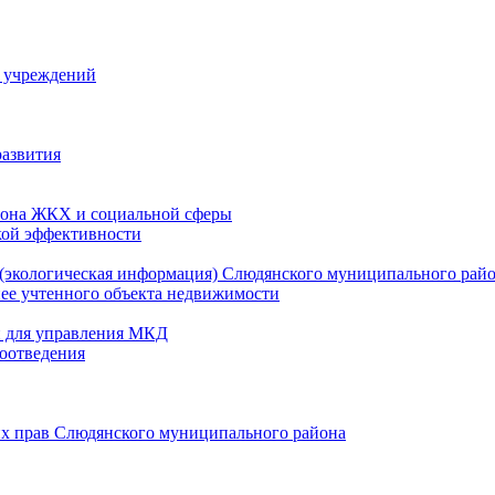
й учреждений
развития
зона ЖКХ и социальной сферы
кой эффективности
(экологическая информация) Слюдянского муниципального рай
нее учтенного объекта недвижимости
и для управления МКД
оотведения
их прав Слюдянского муниципального района