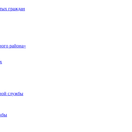
тых граждан
ого района»
х
ьной службы
жбы