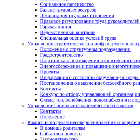
Социальное партнерство
Баланс трудовых ресурсов
Легализация трудовых отношений
Правовое регулирование труда руководителе
Горячая линия
Ведомственный контроль
Специальная оценка условий труда
Управление стратегического и инфраструктурного 
Положение о структурном подразделении
Градостроительство
Подготовка к прохождении отопительного се
Энергосбережение и повышение энергетичес
Проекты
Информация о состоянии окружающей среды 
Постановления о выявлении бесхозяйного ра
Контакты
Конкурс по отбору управляющей организаци
Схемы теплоснабжения, водоснабжения и вод
Управление социально-экономического развития
Контакты
Положение
Комиссия по делам несовершеннолетних и защите 
В помощь родителям
События и новости
Законодательство