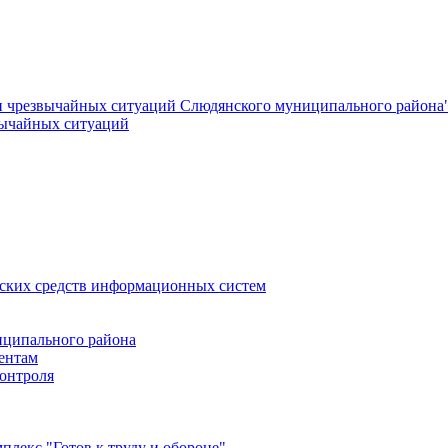
и чрезвычайных ситуаций Слюдянского муниципального района
вычайных ситуаций
еских средств информационных систем
ципального района
ентам
онтроля
лекс "Готов к труду и обороне"