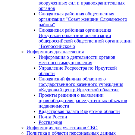
вооруженных сил и правоохранительных
органов
Слюдянская районная общественная
организация "Совет женщин Слюдянского
района"
Слюдянская районная организация
Иркутской областной организации
общероссийской общественной организации
"Всероссийское о
Информация для населения
Информация о деятельности органов
местного самоуправления
Управление Росреестра по Иркутской
области
Слюдянский филиал областного
государственного казенного учреждения
«Кадровый центр Иркутской области»
Проекты решения о выявлении
правообладателя ранее учтенных объектов
недвижимости
Кадастровая палата Иркутской области
Почта России
Росгвардия
Информация для участников СВО
Политика в области персональных данных