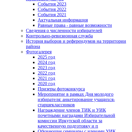
События 2023
События 2022
События 2021
Актуальная информация
Равные права - равные возможности
Сведения о численности избирателей
Контрольно-ревизионная служба
История выборов и референдумов на территории
района
Фотогалерея
2025 год
2024 год
2023 год
2022 год
2021 год
2020 год
Призеры фотоконкурса
Мероприятие в рамках Дня молодого
избирателя: анкетирование учащихся-
старшеклассников
Награждение членов ТИК и УИК
почетными наградами Избирательной
комиссии Иркутской области за
качественную подготовку и п
Обучающие семинары с членами УИК