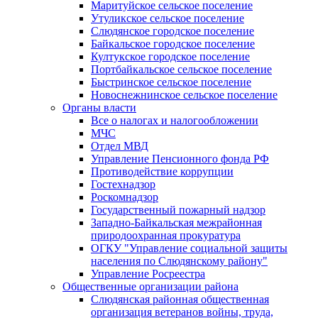
Маритуйское сельское поселение
Утуликское сельское поселение
Слюдянское городское поселение
Байкальское городское поселение
Култукское городское поселение
Портбайкальское сельское поселение
Быстринское сельское поселение
Новоснежнинское сельское поселение
Органы власти
Все о налогах и налогообложении
МЧС
Отдел МВД
Управление Пенсионного фонда РФ
Противодействие коррупции
Гостехнадзор
Роскомнадзор
Государственный пожарный надзор
Западно-Байкальская межрайонная
природоохранная прокуратура
ОГКУ "Управление социальной защиты
населения по Слюдянскому району"
Управление Росреестра
Общественные организации района
Слюдянская районная общественная
организация ветеранов войны, труда,