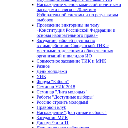
Награждение членов комиссий почетными
наградами в связи с 20-летием
Избирательной системы и по результатам
выборов
Проведение викторины на тему
«Конституция Российской Федерации и
основы избирательного права»
Заседание рабочей группы по
взаимодействию Слюдянской ТИК с
местными отделениями общественных
организаций инвалидов ИО
Совместное заседание ТИК и МИК
Разное
День молодежи
УИК
Форум "Байкал"
Семинар УИК 2018
Семинар "Лига молодых"
Работы "Доступные выборы"
Россию строить молодым!
Правовой клуб
Награждение "Доступные выборы"
Заседание МИК
Диспут 9 или 11
День молодого избирателя