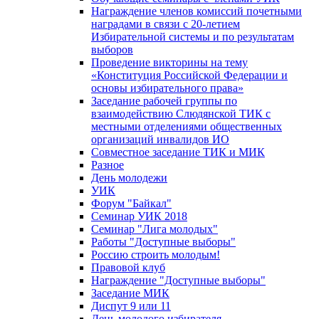
Награждение членов комиссий почетными
наградами в связи с 20-летием
Избирательной системы и по результатам
выборов
Проведение викторины на тему
«Конституция Российской Федерации и
основы избирательного права»
Заседание рабочей группы по
взаимодействию Слюдянской ТИК с
местными отделениями общественных
организаций инвалидов ИО
Совместное заседание ТИК и МИК
Разное
День молодежи
УИК
Форум "Байкал"
Семинар УИК 2018
Семинар "Лига молодых"
Работы "Доступные выборы"
Россию строить молодым!
Правовой клуб
Награждение "Доступные выборы"
Заседание МИК
Диспут 9 или 11
День молодого избирателя