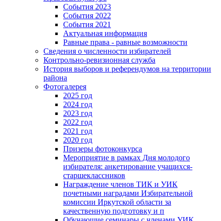
События 2023
События 2022
События 2021
Актуальная информация
Равные права - равные возможности
Сведения о численности избирателей
Контрольно-ревизионная служба
История выборов и референдумов на территории
района
Фотогалерея
2025 год
2024 год
2023 год
2022 год
2021 год
2020 год
Призеры фотоконкурса
Мероприятие в рамках Дня молодого
избирателя: анкетирование учащихся-
старшеклассников
Награждение членов ТИК и УИК
почетными наградами Избирательной
комиссии Иркутской области за
качественную подготовку и п
Обучающие семинары с членами УИК