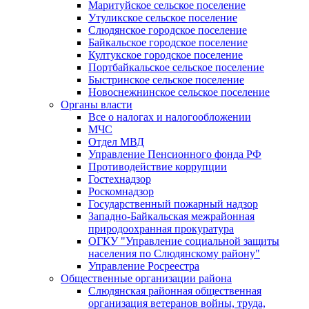
Маритуйское сельское поселение
Утуликское сельское поселение
Слюдянское городское поселение
Байкальское городское поселение
Култукское городское поселение
Портбайкальское сельское поселение
Быстринское сельское поселение
Новоснежнинское сельское поселение
Органы власти
Все о налогах и налогообложении
МЧС
Отдел МВД
Управление Пенсионного фонда РФ
Противодействие коррупции
Гостехнадзор
Роскомнадзор
Государственный пожарный надзор
Западно-Байкальская межрайонная
природоохранная прокуратура
ОГКУ "Управление социальной защиты
населения по Слюдянскому району"
Управление Росреестра
Общественные организации района
Слюдянская районная общественная
организация ветеранов войны, труда,