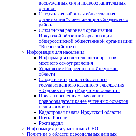
вооруженных сил и правоохранительных
органов
Слюдянская районная общественная
организация "Совет женщин Слюдянского
района"
Слюдянская районная организация
Иркутской областной организации
общероссийской общественной организации
"Всероссийское о
Информация для населения
Информация о деятельности органов
местного самоуправления
Управление Росреестра по Иркутской
области
Слюдянский филиал областного
государственного казенного учреждения
«Кадровый центр Иркутской области»
Проекты решения о выявлении
правообладателя ранее учтенных объектов
недвижимости
Кадастровая палата Иркутской области
Почта России
Росгвардия
Информация для участников СВО
Политика в области персональных данных