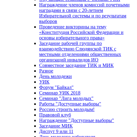
Награждение членов комиссий почетными
наградами в связи с 20-летием
Избирательной системы и по результатам
выборов
Проведение викторины на тему
«Конституция Российской Федерации и
основы избирательного права»
Заседание рабочей группы по
взаимодействию Слюдянской ТИК с
местными отделениями общественных
организаций инвалидов ИО
Совместное заседание ТИК и МИК
Разное
День молодежи
УИК
Форум "Байкал"
Семинар УИК 2018
Семинар "Лига молодых"
Работы "Доступные выборы"
Россию строить молодым!
Правовой клуб
Награждение "Доступные выборы"
Заседание МИК
Диспут 9 или 11
День молодого избирателя