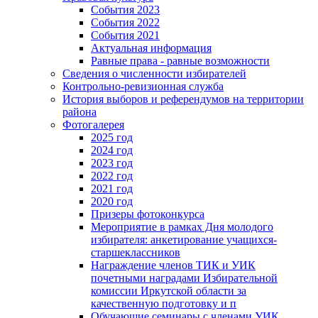
События 2023
События 2022
События 2021
Актуальная информация
Равные права - равные возможности
Сведения о численности избирателей
Контрольно-ревизионная служба
История выборов и референдумов на территории
района
Фотогалерея
2025 год
2024 год
2023 год
2022 год
2021 год
2020 год
Призеры фотоконкурса
Мероприятие в рамках Дня молодого
избирателя: анкетирование учащихся-
старшеклассников
Награждение членов ТИК и УИК
почетными наградами Избирательной
комиссии Иркутской области за
качественную подготовку и п
Обучающие семинары с членами УИК