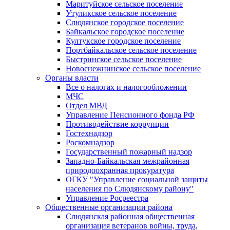
Маритуйское сельское поселение
Утуликское сельское поселение
Слюдянское городское поселение
Байкальское городское поселение
Култукское городское поселение
Портбайкальское сельское поселение
Быстринское сельское поселение
Новоснежнинское сельское поселение
Органы власти
Все о налогах и налогообложении
МЧС
Отдел МВД
Управление Пенсионного фонда РФ
Противодействие коррупции
Гостехнадзор
Роскомнадзор
Государственный пожарный надзор
Западно-Байкальская межрайонная
природоохранная прокуратура
ОГКУ "Управление социальной защиты
населения по Слюдянскому району"
Управление Росреестра
Общественные организации района
Слюдянская районная общественная
организация ветеранов войны, труда,