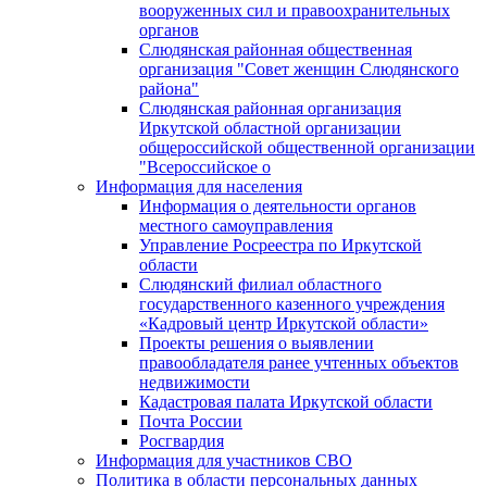
вооруженных сил и правоохранительных
органов
Слюдянская районная общественная
организация "Совет женщин Слюдянского
района"
Слюдянская районная организация
Иркутской областной организации
общероссийской общественной организации
"Всероссийское о
Информация для населения
Информация о деятельности органов
местного самоуправления
Управление Росреестра по Иркутской
области
Слюдянский филиал областного
государственного казенного учреждения
«Кадровый центр Иркутской области»
Проекты решения о выявлении
правообладателя ранее учтенных объектов
недвижимости
Кадастровая палата Иркутской области
Почта России
Росгвардия
Информация для участников СВО
Политика в области персональных данных