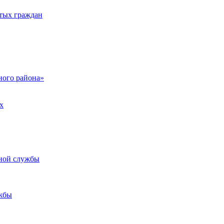
тых граждан
ого района»
х
ьной службы
жбы