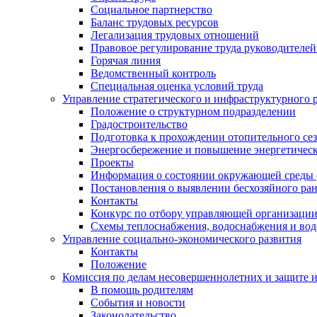
Социальное партнерство
Баланс трудовых ресурсов
Легализация трудовых отношений
Правовое регулирование труда руководителе
Горячая линия
Ведомственный контроль
Специальная оценка условий труда
Управление стратегического и инфраструктурного 
Положение о структурном подразделении
Градостроительство
Подготовка к прохождении отопительного се
Энергосбережение и повышение энергетичес
Проекты
Информация о состоянии окружающей среды 
Постановления о выявлении бесхозяйного ра
Контакты
Конкурс по отбору управляющей организаци
Схемы теплоснабжения, водоснабжения и вод
Управление социально-экономического развития
Контакты
Положение
Комиссия по делам несовершеннолетних и защите 
В помощь родителям
События и новости
Законодательство