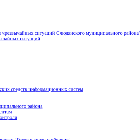
и чрезвычайных ситуаций Слюдянского муниципального района
вычайных ситуаций
еских средств информационных систем
ципального района
ентам
онтроля
лекс "Готов к труду и обороне"