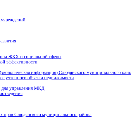
й учреждений
развития
зона ЖКХ и социальной сферы
кой эффективности
(экологическая информация) Слюдянского муниципального рай
нее учтенного объекта недвижимости
и для управления МКД
оотведения
их прав Слюдянского муниципального района