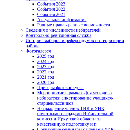
События 2023
События 2022
События 2021
Актуальная информация
Равные права - равные возможности
Сведения о численности избирателей
Контрольно-ревизионная служба
История выборов и референдумов на территории
района
Фотогалерея
2025 год
2024 год
2023 год
2022 год
2021 год
2020 год
Призеры фотоконкурса
Мероприятие в рамках Дня молодого
избирателя: анкетирование учащихся-
старшеклассников
Награждение членов ТИК и УИК
почетными наградами Избирательной
комиссии Иркутской области за
качественную подготовку и п
Обучающие семинары с членами УИК