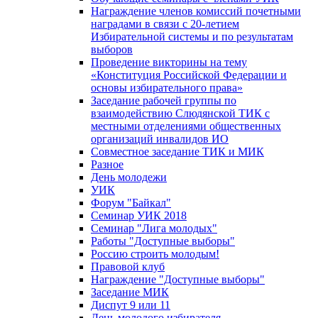
Награждение членов комиссий почетными
наградами в связи с 20-летием
Избирательной системы и по результатам
выборов
Проведение викторины на тему
«Конституция Российской Федерации и
основы избирательного права»
Заседание рабочей группы по
взаимодействию Слюдянской ТИК с
местными отделениями общественных
организаций инвалидов ИО
Совместное заседание ТИК и МИК
Разное
День молодежи
УИК
Форум "Байкал"
Семинар УИК 2018
Семинар "Лига молодых"
Работы "Доступные выборы"
Россию строить молодым!
Правовой клуб
Награждение "Доступные выборы"
Заседание МИК
Диспут 9 или 11
День молодого избирателя