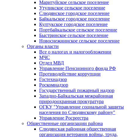
Маритуйское сельское поселение
Утуликское сельское поселение
Слюдянское городское поселение
Байкальское городское поселение
Култукское городское поселение
Портбайкальское сельское поселение
Быстринское сельское поселение
Новоснежнинское сельское поселение
Органы власти
Все о налогах и налогообложении
МЧС
Отдел МВД
Управление Пенсионного фонда РФ
Противодействие коррупции
Гостехнадзор
Роскомнадзор
Государственный пожарный надзор
Западно-Байкальская межрайонная
природоохранная прокуратура
ОГКУ "Управление социальной защиты
населения по Слюдянскому району"
Управление Росреестра
Общественные организации района
Слюдянская районная общественная
организация ветеранов войны, труда,