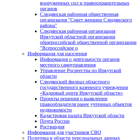
вооруженных сил и правоохранительных
органов
Слюдянская районная общественная
организация "Совет женщин Слюдянского
района"
Слюдянская районная организация
Иркутской областной организации
общероссийской общественной организации
"Всероссийское о
Информация для населения
Информация о деятельности органов
местного самоуправления
Управление Росреестра по Иркутской
области
Слюдянский филиал областного
государственного казенного учреждения
«Кадровый центр Иркутской области»
Проекты решения о выявлении
правообладателя ранее учтенных объектов
недвижимости
Кадастровая палата Иркутской области
Почта России
Росгвардия
Информация для участников СВО
Политика в области персональных данных