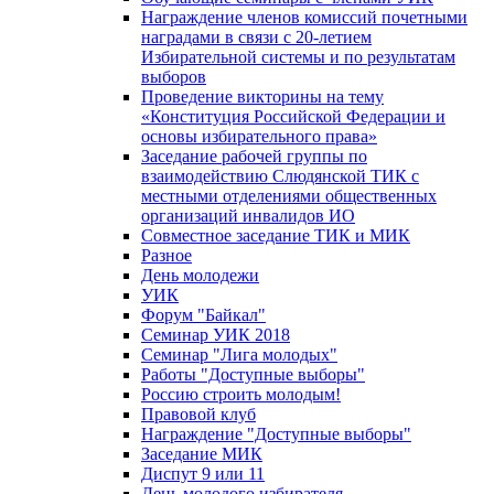
Награждение членов комиссий почетными
наградами в связи с 20-летием
Избирательной системы и по результатам
выборов
Проведение викторины на тему
«Конституция Российской Федерации и
основы избирательного права»
Заседание рабочей группы по
взаимодействию Слюдянской ТИК с
местными отделениями общественных
организаций инвалидов ИО
Совместное заседание ТИК и МИК
Разное
День молодежи
УИК
Форум "Байкал"
Семинар УИК 2018
Семинар "Лига молодых"
Работы "Доступные выборы"
Россию строить молодым!
Правовой клуб
Награждение "Доступные выборы"
Заседание МИК
Диспут 9 или 11
День молодого избирателя